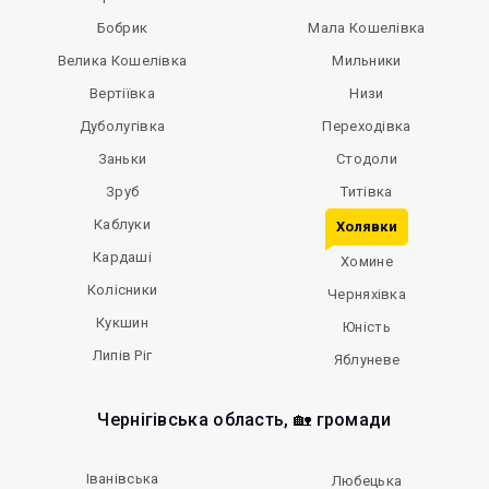
Бобрик
Мала Кошелівка
Велика Кошелівка
Мильники
Вертіївка
Низи
Дуболугівка
Переходівка
Заньки
Стодоли
Зруб
Титівка
Каблуки
Холявки
Кардаші
Хомине
Колісники
Черняхівка
Кукшин
Юність
Липів Ріг
Яблуневе
Чернігівська область, 🏡 громади
Іванівська
Любецька