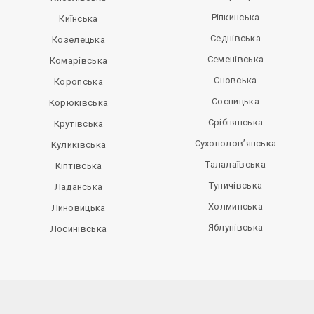
Ріпкинська
Киїнська
Седнівська
Козелецька
Семенівська
Комарівська
Сновська
Коропська
Сосницька
Корюківська
Срібнянська
Крутівська
Сухополов’янська
Куликівська
Талалаївська
Кіптівська
Тупичівська
Ладанська
Холминська
Линовицька
Яблунівська
Лосинівська