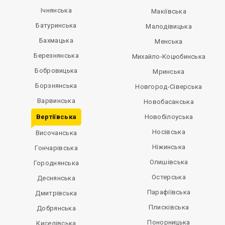
Ічнянська
Макіївська
Батуринська
Малодівицька
Бахмацька
Менська
Березнянська
Михайло-Коцюбинська
Бобровицька
Мринська
Борзнянська
Новгород-Сіверська
Варвинська
Новобасанська
Вертіївська
Новобілоуська
Носівська
Височанська
Ніжинська
Гончарівська
Олишівська
Городнянська
Остерська
Деснянська
Парафіївська
Дмитрівська
Плисківська
Добрянська
Понорницька
Киселівська