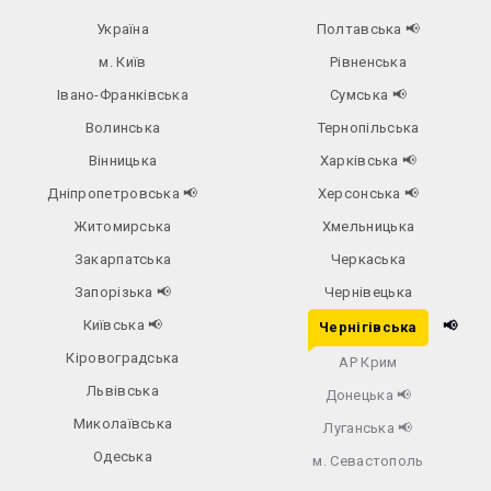
Україна
Полтавська
📢
м. Київ
Рівненська
Івано-Франківська
Сумська
📢
Волинська
Тернопільська
Вінницька
Харківська
📢
Дніпропетровська
📢
Херсонська
📢
Житомирська
Хмельницька
Закарпатська
Черкаська
Запорізька
📢
Чернівецька
Київська
📢
📢
Чернігівська
Кіровоградська
АР Крим
Львівська
Донецька
📢
Миколаївська
Луганська
📢
Одеська
м. Севастополь