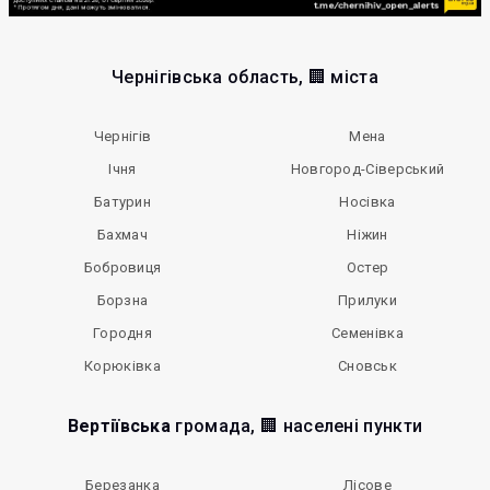
Чернігівська область, 🏢 міста
Чернігів
Мена
Ічня
Новгород-Сіверський
Батурин
Носівка
Бахмач
Ніжин
Бобровиця
Остер
Борзна
Прилуки
Городня
Семенівка
Корюківка
Сновськ
Вертіївська
громада, 🏢 населені пункти
Березанка
Лісове