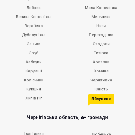
Бобрик
Мала Кошелівка
Велика Кошелівка
Мильники
Вертіївка
Низи
Дуболугівка
Переходівка
Заньки
Стодоли
Зруб
Титівка
Каблуки
Холявки
Кардаші
Хомине
Колісники
Черняхівка
Кукшин
Юність
Липів Ріг
Яблуневе
Чернігівська область, 🏡 громади
Іванівська
Любецька