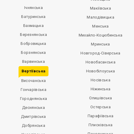
Ічнянська
Макіївська
Батуринська
Малодівицька
Бахмацька
Менська
Березнянська
Михайло-Коцюбинська
Бобровицька
Мринська
Борзнянська
Новгород-Сіверська
Варвинська
Новобасанська
Вертіївська
Новобілоуська
Носівська
Височанська
Ніжинська
Гончарівська
Олишівська
Городнянська
Остерська
Деснянська
Парафіївська
Дмитрівська
Плисківська
Добрянська
Понорницька