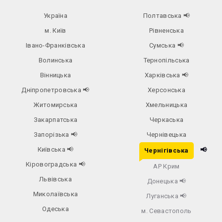
Україна
Полтавська
📢
м. Київ
Рівненська
Івано-Франківська
Сумська
📢
Волинська
Тернопільська
Вінницька
Харківська
📢
Дніпропетровська
📢
Херсонська
Житомирська
Хмельницька
Закарпатська
Черкаська
Запорізька
📢
Чернівецька
Київська
📢
📢
Чернігівська
Кіровоградська
📢
АР Крим
Львівська
Донецька
📢
Миколаївська
Луганська
📢
Одеська
м. Севастополь