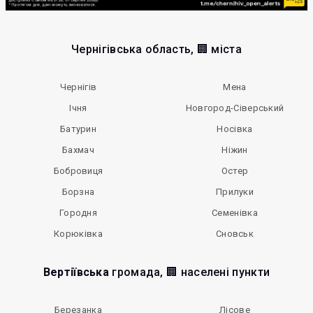
Чернігівська область, 🏢 міста
Чернігів
Мена
Ічня
Новгород-Сіверський
Батурин
Носівка
Бахмач
Ніжин
Бобровиця
Остер
Борзна
Прилуки
Городня
Семенівка
Корюківка
Сновськ
Вертіївська
громада, 🏢 населені пункти
Березанка
Лісове