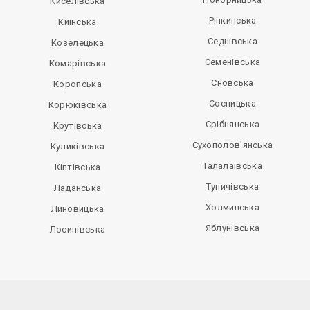
Киселівська
Ріпкинська
Киїнська
Седнівська
Козелецька
Семенівська
Комарівська
Сновська
Коропська
Сосницька
Корюківська
Срібнянська
Крутівська
Сухополов’янська
Куликівська
Талалаївська
Кіптівська
Тупичівська
Ладанська
Холминська
Линовицька
Яблунівська
Лосинівська