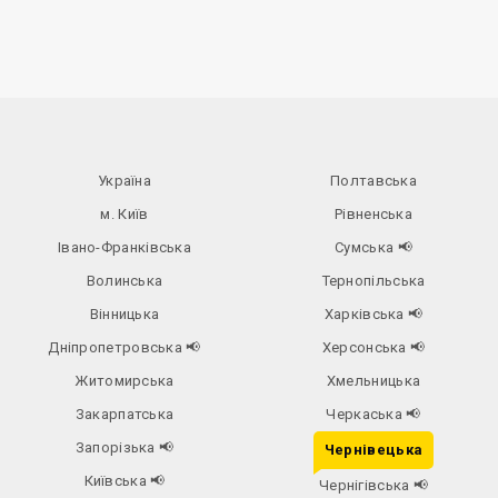
Україна
Полтавська
м. Київ
Рівненська
Івано-Франківська
Сумська
📢
Волинська
Тернопільська
Вінницька
Харківська
📢
Дніпропетровська
📢
Херсонська
📢
Житомирська
Хмельницька
Закарпатська
Черкаська
📢
Запорізька
📢
Чернівецька
Київська
📢
Чернігівська
📢