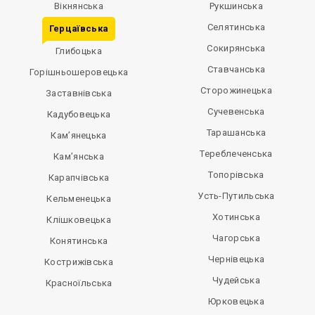
Вікнянська
Рукшинська
Селятинська
Герцаївська
Сокирянська
Глибоцька
Ставчанська
Горішньошеровецька
Сторожинецька
Заставнівська
Сучевенська
Кадубовецька
Тарашанська
Кам’янецька
Тереблеченська
Кам’янська
Топорівська
Карапчівська
Усть-Путильська
Кельменецька
Хотинська
Клішковецька
Чагорська
Конятинська
Чернівецька
Кострижівська
Чудейська
Красноїльська
Юрковецька