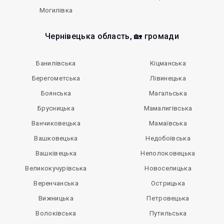
Могилівка
Чернівецька область, 🏡 громади
Банилівська
Кіцманська
Берегометська
Лівинецька
Боянська
Магальська
Брусницька
Мамалигівська
Ванчиковецька
Мамаївська
Вашковецька
Недобоївська
Вашківецька
Неполоковецька
Великокучурівська
Новоселицька
Веренчанська
Острицька
Вижницька
Петровецька
Волоківська
Путильська