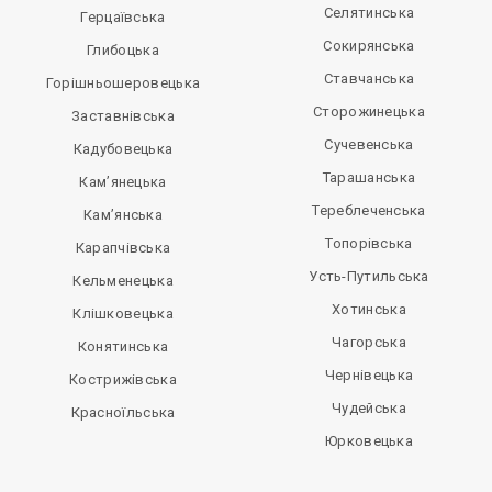
Селятинська
Герцаївська
Сокирянська
Глибоцька
Ставчанська
Горішньошеровецька
Сторожинецька
Заставнівська
Сучевенська
Кадубовецька
Тарашанська
Кам’янецька
Тереблеченська
Кам’янська
Топорівська
Карапчівська
Усть-Путильська
Кельменецька
Хотинська
Клішковецька
Чагорська
Конятинська
Чернівецька
Кострижівська
Чудейська
Красноїльська
Юрковецька