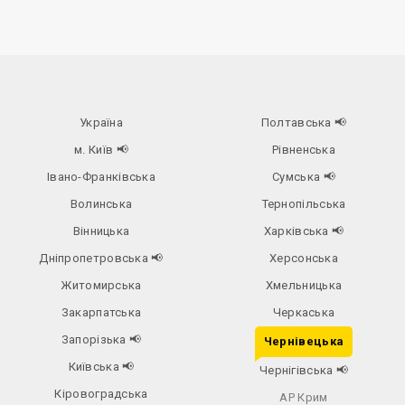
Україна
Полтавська
📢
м. Київ
📢
Рівненська
Івано-Франківська
Сумська
📢
Волинська
Тернопільська
Вінницька
Харківська
📢
Дніпропетровська
📢
Херсонська
Житомирська
Хмельницька
Закарпатська
Черкаська
Запорізька
📢
Чернівецька
Київська
📢
Чернігівська
📢
Кіровоградська
АР Крим