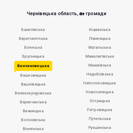
Чернівецька область, 🏡 громади
Банилівська
Кіцманська
Берегометська
Лівинецька
Боянська
Магальська
Брусницька
Мамалигівська
Мамаївська
Ванчиковецька
Недобоївська
Вашковецька
Неполоковецька
Вашківецька
Новоселицька
Великокучурівська
Острицька
Веренчанська
Петровецька
Вижницька
Путильська
Волоківська
Рукшинська
Вікнянська