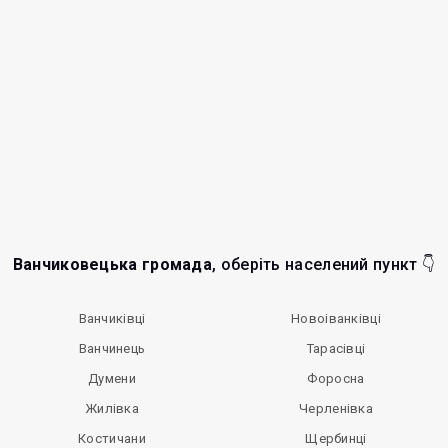
Ванчиковецька громада
, оберіть населений пункт 👇
Ванчиківці
Новоіванківці
Ванчинець
Тарасівці
Думени
Форосна
Жилівка
Черленівка
Костичани
Щербинці