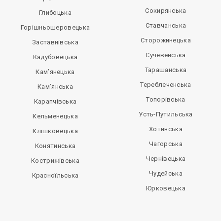
Сокирянська
Глибоцька
Ставчанська
Горішньошеровецька
Сторожинецька
Заставнівська
Сучевенська
Кадубовецька
Тарашанська
Кам’янецька
Тереблеченська
Кам’янська
Топорівська
Карапчівська
Усть-Путильська
Кельменецька
Хотинська
Клішковецька
Чагорська
Конятинська
Чернівецька
Кострижівська
Чудейська
Красноїльська
Юрковецька