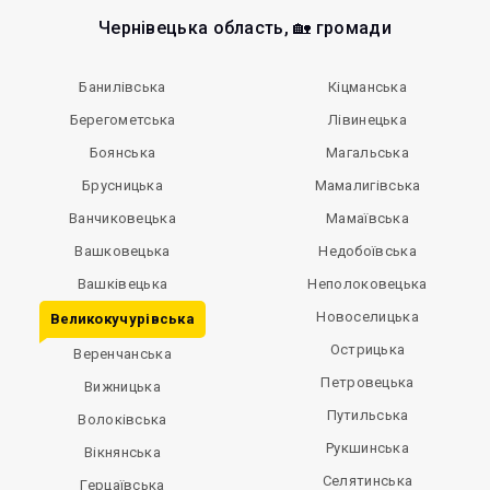
Чернівецька область, 🏡 громади
Банилівська
Кіцманська
Берегометська
Лівинецька
Боянська
Магальська
Брусницька
Мамалигівська
Ванчиковецька
Мамаївська
Вашковецька
Недобоївська
Вашківецька
Неполоковецька
Новоселицька
Великокучурівська
Острицька
Веренчанська
Петровецька
Вижницька
Путильська
Волоківська
Рукшинська
Вікнянська
Селятинська
Герцаївська