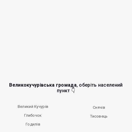
Великокучурівська громада
, оберіть населений
пункт 👇
Великий Кучурів
Снячів
Глибочок
Тисовець
Годилів