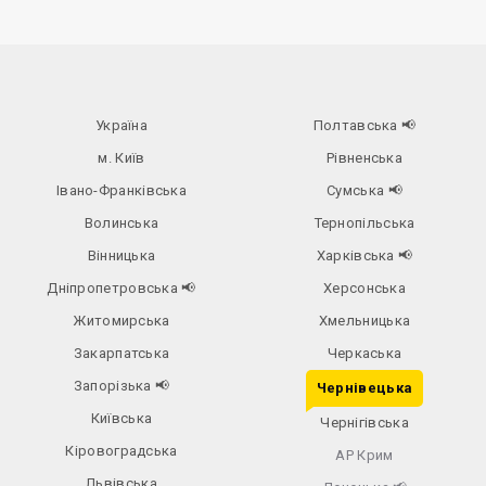
Україна
Полтавська
📢
м. Київ
Рівненська
Івано-Франківська
Сумська
📢
Волинська
Тернопільська
Вінницька
Харківська
📢
Дніпропетровська
📢
Херсонська
Житомирська
Хмельницька
Закарпатська
Черкаська
Запорізька
📢
Чернівецька
Київська
Чернігівська
Кіровоградська
АР Крим
Львівська