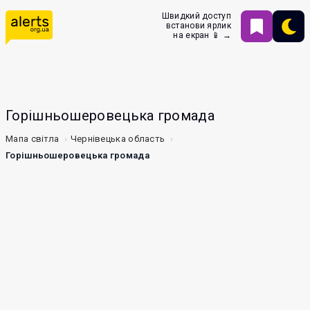
Швидкий доступ
встанови ярлик
на екран 📱 →
Горішньошеровецька громада
Мапа світла
Чернівецька область
Горішньошеровецька громада