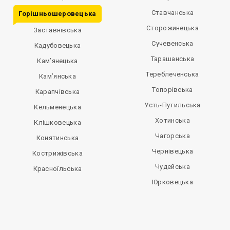
Ставчанська
Горішньошеровецька
Сторожинецька
Заставнівська
Сучевенська
Кадубовецька
Тарашанська
Кам’янецька
Тереблеченська
Кам’янська
Топорівська
Карапчівська
Усть-Путильська
Кельменецька
Хотинська
Клішковецька
Чагорська
Конятинська
Чернівецька
Кострижівська
Чудейська
Красноїльська
Юрковецька