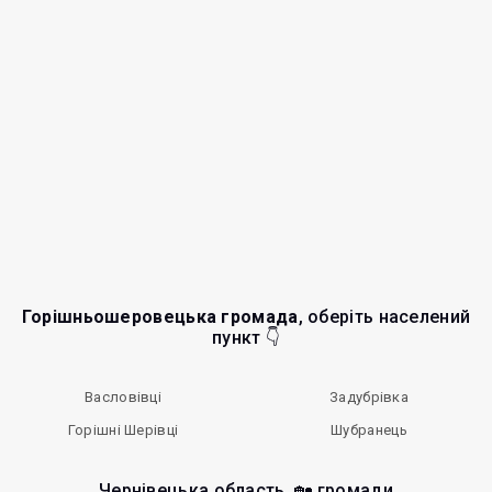
Горішньошеровецька громада
, оберіть населений
пункт 👇
Васловівці
Задубрівка
Горішні Шерівці
Шубранець
Чернівецька область, 🏡 громади