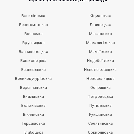
Банилівська
Кіцманська
Берегометська
Лівинецька
Боянська
Магальська
Брусницька
Мамалигівська
Ванчиковецька
Мамаївська
Вашковецька
Недобоївська
Вашківецька
Неполоковецька
Великокучурівська
Новоселицька
Веренчанська
Острицька
Вижницька
Петровецька
Волоківська
Путильська
Вікнянська
Рукшинська
Герцаївська
Селятинська
Глибоцька
Сокирянська