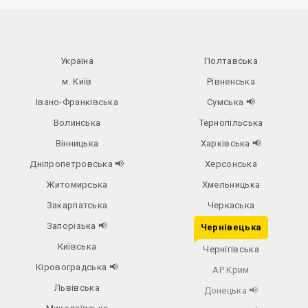
Україна
Полтавська
м. Київ
Рівненська
Івано-Франківська
Сумська
📢
Волинська
Тернопільська
Вінницька
Харківська
📢
Дніпропетровська
📢
Херсонська
Житомирська
Хмельницька
Закарпатська
Черкаська
Запорізька
📢
Чернівецька
Київська
Чернігівська
Кіровоградська
📢
АР Крим
Львівська
Донецька
📢