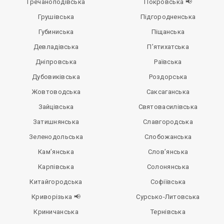
Гречаноподівська
Покровська 📢
Грушівська
Підгородненська
Губиниська
Піщанська
Девладівська
П’ятихатська
Дніпровська
Раївська
Дубовиківська
Роздорська
Жовтоводська
Саксаганська
Зайцівська
Святовасилівська
Затишнянська
Славгородська
Зеленодольська
Слобожанська
Кам’янська
Слов’янська
Карпівська
Солонянська
Китайгородська
Софіївська
Криворізька 📢
Сурсько-Литовська
Криничанська
Тернівська