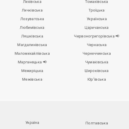
Лихівська
Томаківська
Личківська
Троїцька
Лозуватська
Українська
Любимівська
Царичанська
Ляшківська
Червоногригорівська 📢
Магдалинівська
Черкаська
Маломихайлівська
Чернеччинська
Марганецька 📢
Чумаківська
Межиріцька
Широківська
Межівська
Юр’ївська
Україна
Полтавська