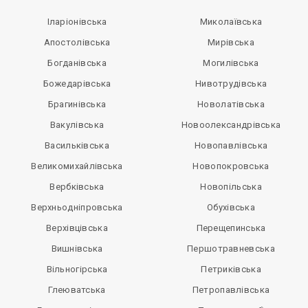
Іларіонівська
Миколаївська
Апостолівська
Мирівська
Богданівська
Могилівська
Божедарівська
Нивотрудівська
Брагинівська
Новолатівська
Вакулівська
Новоолександрівська
Васильківська
Новопавлівська
Великомихайлівська
Новопокровська
Вербківська
Новопільська
Верхньодніпровська
Обухівська
Верхівцівська
Перещепинська
Вишнівська
Першотравневська
Вільногірська
Петриківська
Глеюватська
Петропавлівська