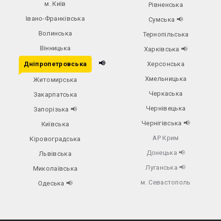
м. Київ
Рівненська
Івано-Франківська
Сумська
📢
Волинська
Тернопільська
Вінницька
Харківська
📢
📢
Дніпропетровська
Херсонська
Хмельницька
Житомирська
Черкаська
Закарпатська
Чернівецька
Запорізька
📢
Чернігівська
📢
Київська
АР Крим
Кіровоградська
Донецька
📢
Львівська
Луганська
📢
Миколаївська
м. Севастополь
Одеська
📢