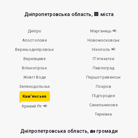
Дніпропетровська область, 🏢 міста
Дніпро
Марганець 📢
Апостолове
Новомосковськ
Верхньодніпровськ
Нікополь 📢
Верхівцеве
П'ятихатки
Вільногірськ
Павлоград
Жовті Води
Першотравенськ
Зеленодольськ
Покров
Підгородне
Кам'янське
Синельникове
Кривий Ріг 📢
Тернівка
Дніпропетровська область, 🏡 громади