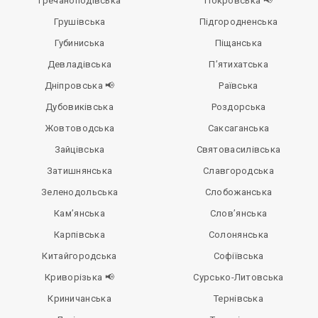
Гречаноподівська
Покровська 📢
Грушівська
Підгородненська
Губиниська
Піщанська
Девладівська
П’ятихатська
Дніпровська 📢
Раївська
Дубовиківська
Роздорська
Жовтоводська
Саксаганська
Зайцівська
Святовасилівська
Затишнянська
Славгородська
Зеленодольська
Слобожанська
Кам’янська
Слов’янська
Карпівська
Солонянська
Китайгородська
Софіївська
Криворізька 📢
Сурсько-Литовська
Криничанська
Тернівська