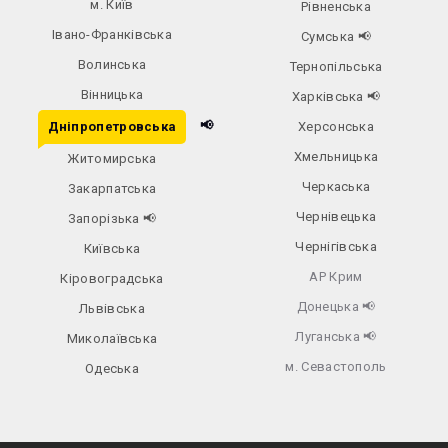
м. Київ
Рівненська
Івано-Франківська
Сумська
📢
Волинська
Тернопільська
Вінницька
Харківська
📢
📢
Дніпропетровська
Херсонська
Хмельницька
Житомирська
Черкаська
Закарпатська
Чернівецька
Запорізька
📢
Чернігівська
Київська
АР Крим
Кіровоградська
Донецька
📢
Львівська
Луганська
📢
Миколаївська
м. Севастополь
Одеська