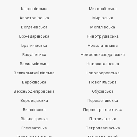
Іларіонівська
Миколаївська
Апостолівська
Мирівська
Богданівська
Могилівська
Божедарівська
Нивотрудівська
Брагинівська
Новолатівська
Вакулівська
Новоолександрівська
Васильківська
Новопавлівська
Великомихайлівська
Новопокровська
Вербківська
Новопільська
Верхньодніпровська
Обухівська
Верхівцівська
Перещепинська
Вишнівська
Першотравневська
Вільногірська
Петриківська
Глеюватська
Петропавлівська