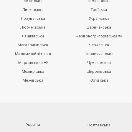
Лихівська
Томаківська
Личківська
Троїцька
Лозуватська
Українська
Любимівська
Царичанська
Ляшківська
Червоногригорівська 📢
Магдалинівська
Черкаська
Маломихайлівська
Чернеччинська
Марганецька 📢
Чумаківська
Межиріцька
Широківська
Межівська
Юр’ївська
Україна
Полтавська