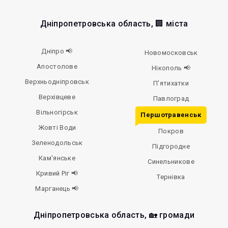
Дніпропетровська область, 🏢 міста
Дніпро 📢
Новомосковськ
Апостолове
Нікополь 📢
Верхньодніпровськ
П'ятихатки
Верхівцеве
Павлоград
Вільногірськ
Першотравенськ
Жовті Води
Покров
Зеленодольськ
Підгородне
Кам'янське
Синельникове
Кривий Ріг 📢
Тернівка
Марганець 📢
Дніпропетровська область, 🏡 громади