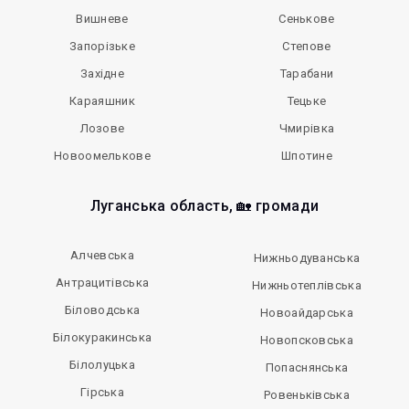
Вишневе
Сенькове
Запорізьке
Степове
Західне
Тарабани
Караяшник
Тецьке
Лозове
Чмирівка
Новоомелькове
Шпотине
Луганська область, 🏡 громади
Алчевська
Нижньодуванська
Антрацитівська
Нижньотеплівська
Біловодська
Новоайдарська
Білокуракинська
Новопсковська
Білолуцька
Попаснянська
Гірська
Ровеньківська