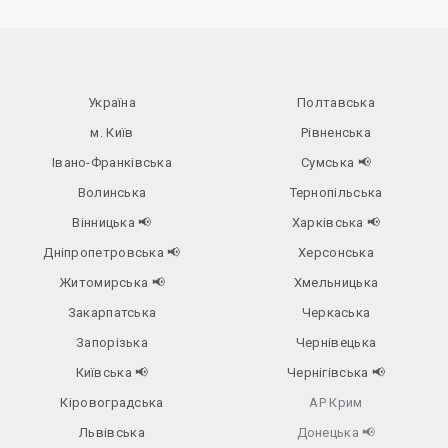
Україна
Полтавська
м. Київ
Рівненська
Івано-Франківська
Сумська
📢
Волинська
Тернопільська
Вінницька
📢
Харківська
📢
Дніпропетровська
📢
Херсонська
Житомирська
📢
Хмельницька
Закарпатська
Черкаська
Запорізька
Чернівецька
Київська
📢
Чернігівська
📢
Кіровоградська
АР Крим
Львівська
Донецька
📢