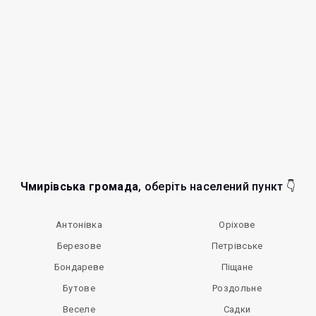
Чмирівська громада
, оберіть населений пункт 👇
Антонівка
Оріхове
Березове
Петрівське
Бондареве
Піщане
Бутове
Роздольне
Веселе
Садки