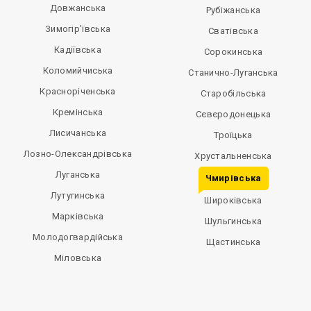
Довжанська
Рубіжанська
Зимогір’ївська
Сватівська
Кадіївська
Сорокинська
Коломийчиська
Станично-Луганська
Красноріченська
Старобільська
Кремінська
Сєвєродонецька
Лисичанська
Троїцька
Лозно-Олександрівська
Хрустальненська
Луганська
Чмирівська
Лутугинська
Широківська
Марківська
Шульгинська
Молодогвардійська
Щастинська
Міловська