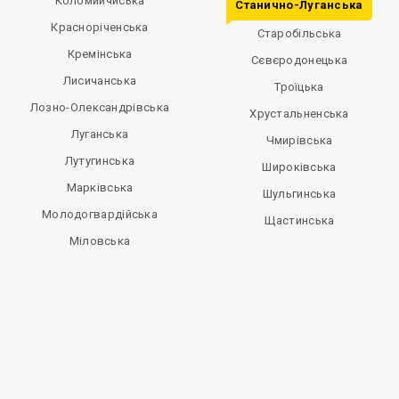
Коломийчиська
Станично-Луганська
Красноріченська
Старобільська
Кремінська
Сєвєродонецька
Лисичанська
Троїцька
Лозно-Олександрівська
Хрустальненська
Луганська
Чмирівська
Лутугинська
Широківська
Марківська
Шульгинська
Молодогвардійська
Щастинська
Міловська