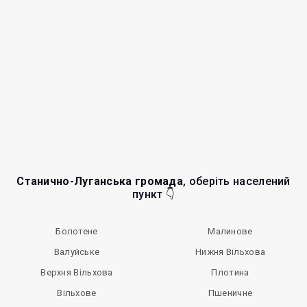
Станично-Луганська громада
, оберіть населений
пункт 👇
Болотене
Малинове
Валуйське
Нижня Вільхова
Верхня Вільхова
Плотина
Вільхове
Пшеничне