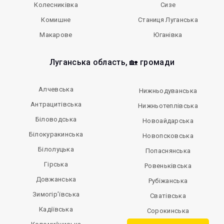
Колесниківка
Сизе
Комишне
Станиця Луганська
Макарове
Юганівка
Луганська область, 🏡 громади
Алчевська
Нижньодуванська
Антрацитівська
Нижньотеплівська
Біловодська
Новоайдарська
Білокуракинська
Новопсковська
Білолуцька
Попаснянська
Гірська
Ровеньківська
Довжанська
Рубіжанська
Зимогір’ївська
Сватівська
Кадіївська
Сорокинська