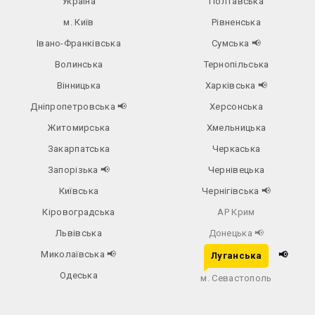
Україна
Полтавська
м. Київ
Рівненська
Івано-Франківська
Сумська
📢
Волинська
Тернопільська
Вінницька
Харківська
📢
Дніпропетровська
📢
Херсонська
Житомирська
Хмельницька
Закарпатська
Черкаська
Запорізька
📢
Чернівецька
Київська
Чернігівська
📢
Кіровоградська
АР Крим
Львівська
Донецька
📢
Миколаївська
📢
📢
Луганська
Одеська
м. Севастополь