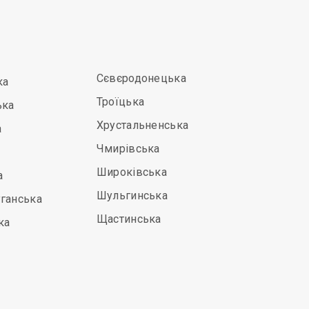
Сєвєродонецька
ка
Троїцька
ька
Хрустальненська
а
Чмирівська
Широківська
а
Шульгинська
ганська
Щастинська
ка