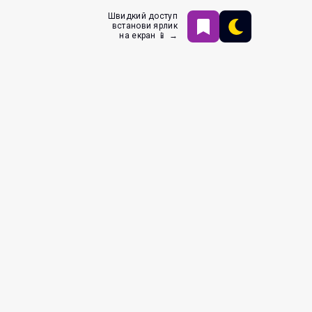
Швидкий доступ
встанови ярлик
на екран 📱 →