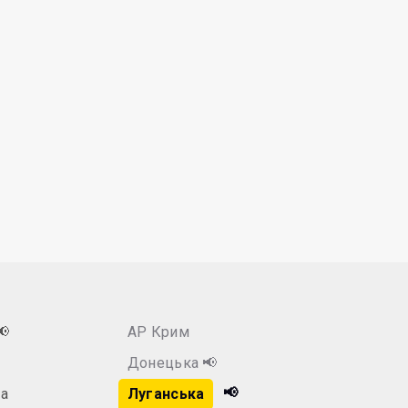
📢
АР Крим
Донецька
📢
📢
а
Луганська