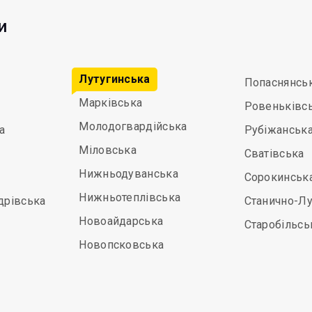
и
Лутугинська
Попаснянсь
Марківська
Ровеньківс
Молодогвардійська
а
Рубіжанськ
Міловська
Сватівська
Нижньодуванська
Сорокинськ
Нижньотеплівська
дрівська
Станично-Лу
Новоайдарська
Старобільсь
Новопсковська