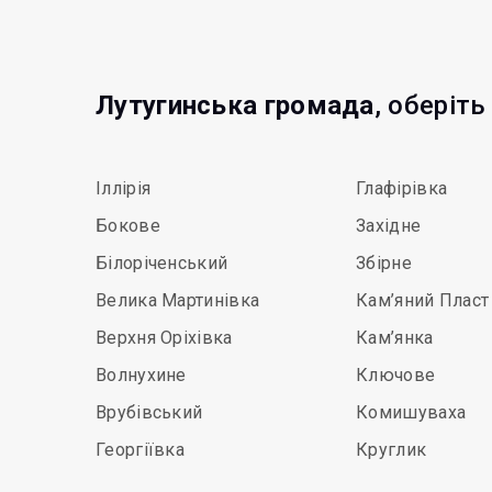
Лутугинська громада
, оберіть
Іллірія
Глафірівка
Бокове
Західне
Білоріченський
Збірне
Велика Мартинівка
Кам’яний Пласт
Верхня Оріхівка
Кам’янка
Волнухине
Ключове
Врубівський
Комишуваха
Георгіївка
Круглик