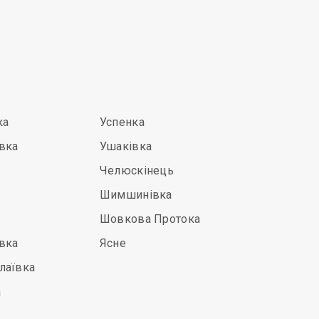
ка
Успенка
вка
Ушаківка
Челюскінець
Шимшинівка
Шовкова Протока
вка
Ясне
лаївка
а