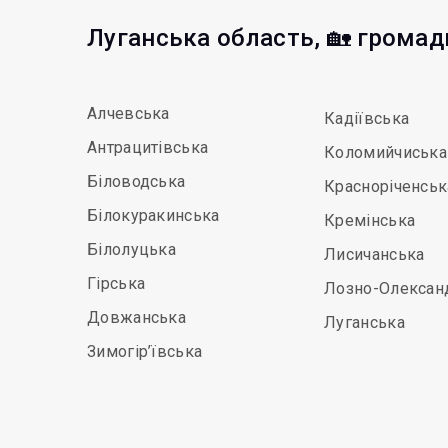
Луганська область, 🏡 громад
Алчевська
Кадіївська
Антрацитівська
Коломийчиська
Біловодська
Красноріченськ
Білокуракинська
Кремінська
Білолуцька
Лисичанська
Гірська
Лозно-Олексан
Довжанська
Луганська
Зимогір’ївська