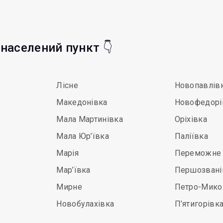
 населений пункт 👇
Лісне
Новопавлів
Македонівка
Новофедорі
Мала Мартинівка
Оріхівка
Мала Юр’ївка
Паліївка
Марія
Переможне
Мар’ївка
Першозвані
Мирне
Петро-Мико
Новобулахівка
П’ятигорівк