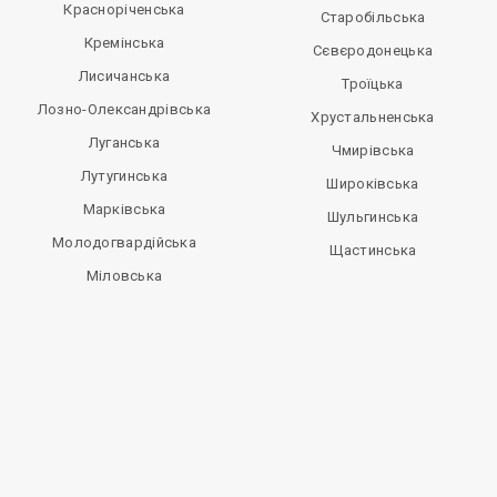
Красноріченська
Старобільська
Кремінська
Сєвєродонецька
Лисичанська
Троїцька
Лозно-Олександрівська
Хрустальненська
Луганська
Чмирівська
Лутугинська
Широківська
Марківська
Шульгинська
Молодогвардійська
Щастинська
Міловська