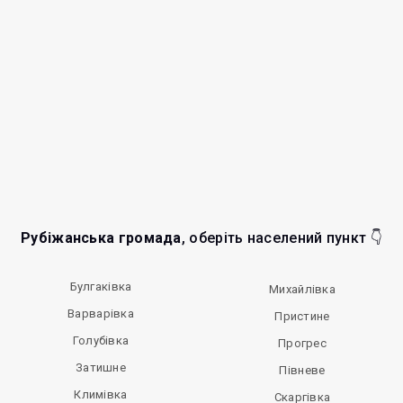
Рубіжанська громада
, оберіть населений пункт 👇
Булгаківка
Михайлівка
Варварівка
Пристине
Голубівка
Прогрес
Затишне
Півневе
Климівка
Скаргівка