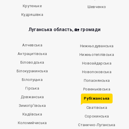
Крутеньке
Шевченко
Кудряшівка
Луганська область, 🏡 громади
Алчевська
Нижньодуванська
Антрацитівська
Нижньотеплівська
Біловодська
Новоайдарська
Білокуракинська
Новопсковська
Білолуцька
Попаснянська
Гірська
Ровеньківська
Довжанська
Рубіжанська
Зимогір’ївська
Сватівська
Кадіївська
Сорокинська
Коломийчиська
Станично-Луганська