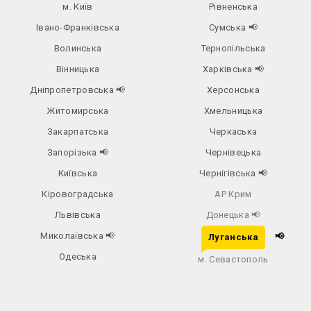
м. Київ
Рівненська
Івано-Франківська
Сумська
📢
Волинська
Тернопільська
Вінницька
Харківська
📢
Дніпропетровська
📢
Херсонська
Житомирська
Хмельницька
Закарпатська
Черкаська
Запорізька
📢
Чернівецька
Київська
Чернігівська
📢
Кіровоградська
АР Крим
Львівська
Донецька
📢
Миколаївська
📢
📢
Луганська
Одеська
м. Севастополь