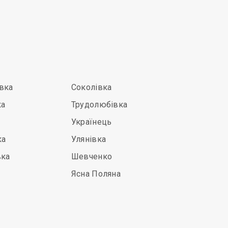
вка
Соколівка
ка
Трудолюбівка
Українець
ка
Улянівка
вка
Шевченко
Ясна Поляна