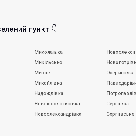
селений пункт 👇
Миколаївка
Новоолексії
Микільське
Новопетрів
Мирне
Озеринівка
Михайлівка
Павлодарів
Надеждівка
Петропавлі
Новокостянтинівка
Сергіївка
Новоолександрівка
Сергіївське