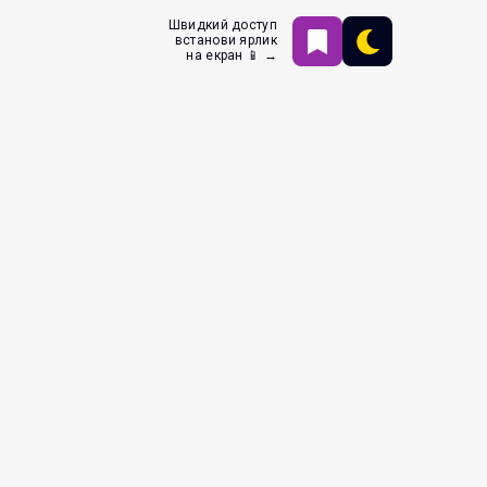
Швидкий доступ
встанови ярлик
на екран 📱 →