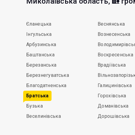
Миколаївська область, 🏡 гр
Єланецька
Веснянська
Інгульська
Вознесенська
Арбузинська
Володимирівсь
Баштанська
Воскресенська
Березанська
Врадіївська
Березнегуватська
Вільнозапорізь
Благодатненська
Галицинівська
Братська
Горохівська
Бузька
Доманівська
Веселинівська
Дорошівська