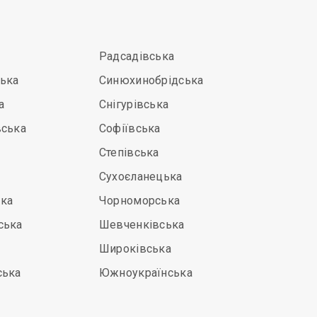
Радсадівська
ська
Синюхинобрідська
а
Снігурівська
вська
Софіївська
Степівська
Сухоєланецька
ка
Чорноморська
ська
Шевченківська
Широківська
ська
Южноукраїнська