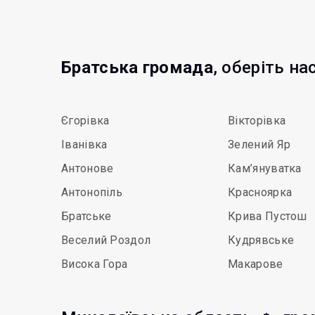
Братська громада
, оберіть на
Єгорівка
Вікторівка
Іванівка
Зелений Яр
Антонове
Кам’януватка
Антонопіль
Красноярка
Братське
Крива Пустош
Веселий Роздол
Кудрявське
Висока Гора
Макарове