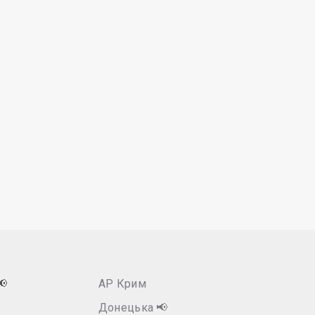
📢
АР Крим
Донецька
📢