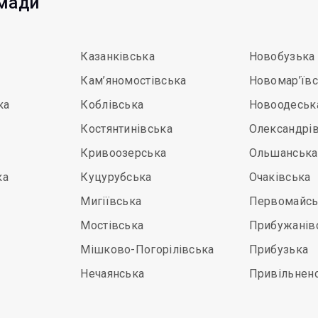
омади
Казанківська
Новобузька
Кам’яномостівська
Новомар’їв
ка
Коблівська
Новоодеськ
Костянтинівська
Олександрі
Кривоозерська
Ольшанська
ка
Куцурубська
Очаківська
Мигіївська
Первомайсь
Мостівська
Прибужанів
Мішково-Погорілівська
Прибузька
Нечаянська
Привільнен