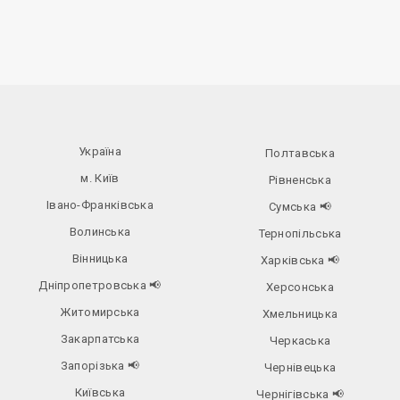
Україна
Полтавська
м. Київ
Рівненська
Івано-Франківська
Сумська
📢
Волинська
Тернопільська
Вінницька
Харківська
📢
Дніпропетровська
📢
Херсонська
Житомирська
Хмельницька
Закарпатська
Черкаська
Запорізька
📢
Чернівецька
Київська
Чернігівська
📢