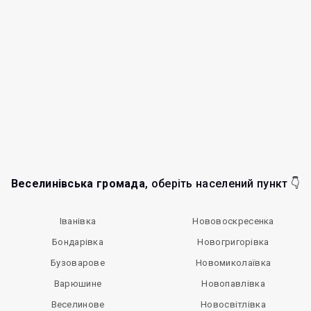
Веселинівська громада
, оберіть населений пункт 👇
Іванівка
Нововоскресенка
Бондарівка
Новогригорівка
Бузоварове
Новомиколаївка
Варюшине
Новопавлівка
Веселинове
Новосвітлівка