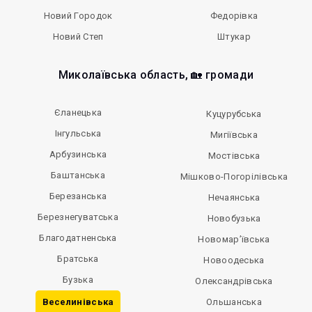
Новий Городок
Федорівка
Новий Степ
Штукар
Миколаївська область, 🏡 громади
Єланецька
Куцурубська
Інгульська
Мигіївська
Арбузинська
Мостівська
Баштанська
Мішково-Погорілівська
Березанська
Нечаянська
Березнегуватська
Новобузька
Благодатненська
Новомар’ївська
Братська
Новоодеська
Бузька
Олександрівська
Веселинівська
Ольшанська