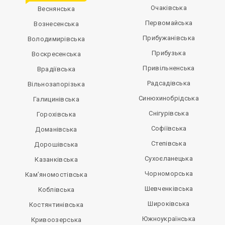
Очаківська
Веснянська
Первомайська
Вознесенська
Прибужанівська
Володимирівська
Прибузька
Воскресенська
Привільненська
Врадіївська
Радсадівська
Вільнозапорізька
Синюхинобрідська
Галицинівська
Снігурівська
Горохівська
Софіївська
Доманівська
Степівська
Дорошівська
Сухоєланецька
Казанківська
Чорноморська
Кам’яномостівська
Шевченківська
Коблівська
Широківська
Костянтинівська
Южноукраїнська
Кривоозерська