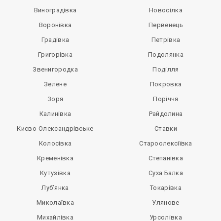
Виноградівка
Новосілка
Воронівка
Первенець
Градівка
Петрівка
Григорівка
Подолянка
Звенигородка
Поділля
Зелене
Покровка
Зоря
Поріччя
Калинівка
Райдолина
Києво-Олександрівське
Ставки
Колосівка
Староолексіївка
Кременівка
Степанівка
Кутузівка
Суха Балка
Луб’янка
Токарівка
Миколаївка
Улянове
Михайлівка
Урсолівка