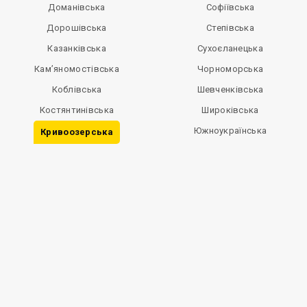
Доманівська
Софіївська
Дорошівська
Степівська
Казанківська
Сухоєланецька
Кам’яномостівська
Чорноморська
Коблівська
Шевченківська
Костянтинівська
Широківська
Южноукраїнська
Кривоозерська