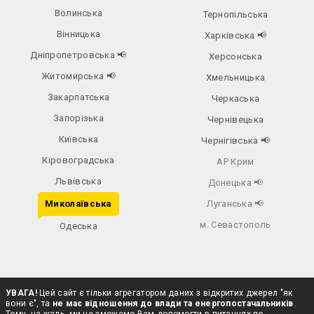
Волинська
Тернопільська
Вінницька
Харківська
📢
Дніпропетровська
📢
Херсонська
Житомирська
📢
Хмельницька
Закарпатська
Черкаська
Запорізька
Чернівецька
Київська
Чернігівська
📢
Кіровоградська
АР Крим
Львівська
Донецька
📢
Миколаївська
Луганська
📢
м. Севастополь
Одеська
УВАГА!
Цей сайт є тільки агрегатором даних з відкритих джерел "як
вони є", та
не має відношення до влади та енергопостачальників
.