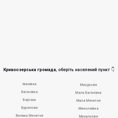
Кривоозерська громада
, оберіть населений пункт 👇
Іванівка
Мазурове
Багачівка
Мала Багачівка
Берізки
Мала Мечетня
Бурилове
Миколаївка
Велика Мечетня
Михалкове