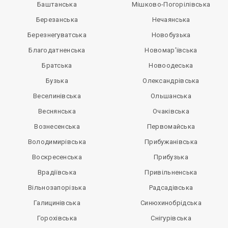
Баштанська
Мішково-Погорілівська
Березанська
Нечаянська
Березнегуватська
Новобузька
Благодатненська
Новомар’ївська
Братська
Новоодеська
Бузька
Олександрівська
Веселинівська
Ольшанська
Веснянська
Очаківська
Вознесенська
Первомайська
Володимирівська
Прибужанівська
Воскресенська
Прибузька
Врадіївська
Привільненська
Вільнозапорізька
Радсадівська
Галицинівська
Синюхинобрідська
Горохівська
Снігурівська