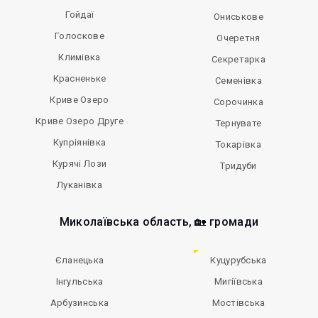
Гойдаї
Ониськове
Голоскове
Очеретня
Климівка
Секретарка
Красненьке
Семенівка
Криве Озеро
Сорочинка
Криве Озеро Друге
Тернувате
Купріянівка
Токарівка
Курячі Лози
Тридуби
Луканівка
Миколаївська область, 🏡 громади
Єланецька
Куцурубська
Інгульська
Мигіївська
Арбузинська
Мостівська