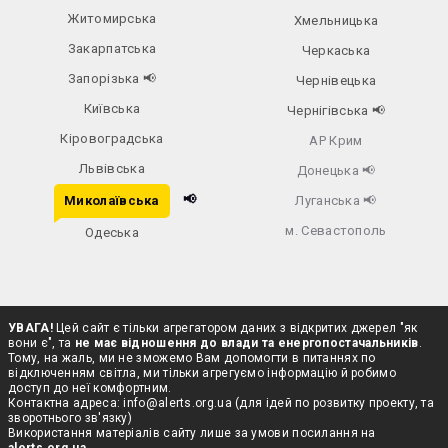
Житомирська
Хмельницька
Закарпатська
Черкаська
Запорізька
📢
Чернівецька
Київська
Чернігівська
📢
Кіровоградська
АР Крим
Львівська
Донецька
📢
📢
Миколаївська
Луганська
📢
м. Севастополь
Одеська
УВАГА!
Цей сайт є тільки агрегатором даних з відкритих джерел "як
вони є", та
не має відношення до влади та енергопостачальників
.
Тому, на жаль, ми не зможемо Вам допомогти в питаннях по
відключенням світла, ми тільки агрегуємо інформацію й робимо
доступ до неї комфортним.
Контактна адреса:
info@alerts.org.ua
(для ідей по розвитку проекту, та
зворотнього зв'язку)
Використання матеріалів сайту лише за умови посилання на