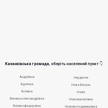
Казанківська громада
, оберіть населений пункт 👇
Андріївка
Неудачне
Бурячки
Нова Висунь
Білівка
Нове
Великоолександрівка
Нововасилівка
Великофедорівка
Нововолодимирівка