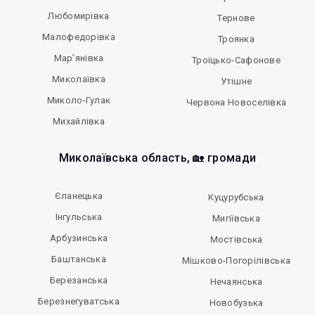
Любомирівка
Тернове
Малофедорівка
Троянка
Мар’янівка
Троїцько-Сафонове
Миколаївка
Утішне
Миколо-Гулак
Червона Новоселівка
Михайлівка
Миколаївська область, 🏡 громади
Єланецька
Куцурубська
Інгульська
Мигіївська
Арбузинська
Мостівська
Баштанська
Мішково-Погорілівська
Березанська
Нечаянська
Березнегуватська
Новобузька