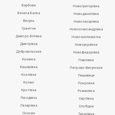
Вербове
Новогригорівка
Весела Балка
Новоданилівка
Висунь
Новолазарівка
Гранітне
Новоолександрівка
Дмитро-Білівка
Новоскелюватка
Дмитрівка
Новоукраїнка
Добровільське
Новофедорівка
Казанка
Павлівка
Каширівка
Петрово-Висунське
Козлівка
Пищевиця
Копані
Покровка
Кротівка
Романівка
Лагодівка
Сергіївка
Лазарівка
Слобідка
Лозове
Тарасівка