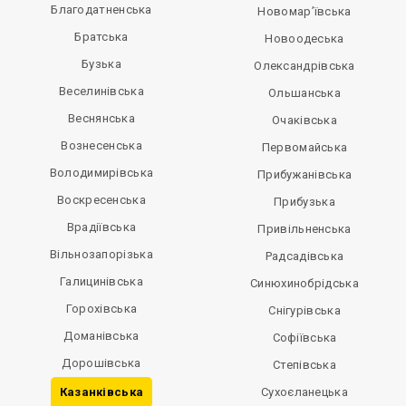
Благодатненська
Новомар’ївська
Братська
Новоодеська
Бузька
Олександрівська
Веселинівська
Ольшанська
Веснянська
Очаківська
Вознесенська
Первомайська
Володимирівська
Прибужанівська
Воскресенська
Прибузька
Врадіївська
Привільненська
Вільнозапорізька
Радсадівська
Галицинівська
Синюхинобрідська
Горохівська
Снігурівська
Доманівська
Софіївська
Дорошівська
Степівська
Казанківська
Сухоєланецька