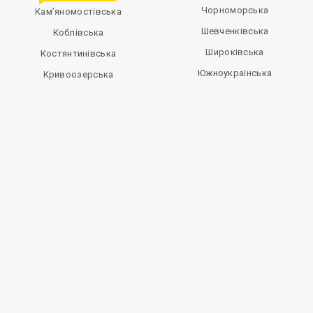
Чорноморська
Кам’яномостівська
Шевченківська
Коблівська
Широківська
Костянтинівська
Южноукраїнська
Кривоозерська