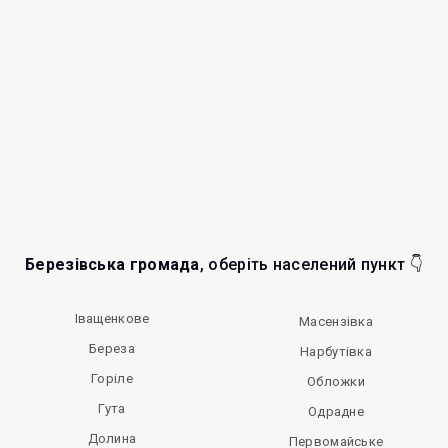
Березівська громада
, оберіть населений пункт 👇
Іващенкове
Масензівка
Береза
Нарбутівка
Горіле
Обложки
Гута
Одрадне
Долина
Первомайське