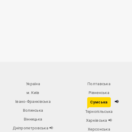
Україна
Полтавська
м. Київ
Рівненська
Івано-Франківська
📢
Сумська
Волинська
Тернопільська
Вінницька
Харківська
📢
Дніпропетровська
📢
Херсонська