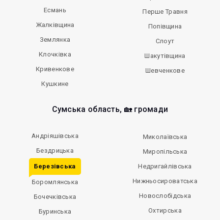
Есмань
Перше Травня
Жалківщина
Попівщина
Землянка
Слоут
Клочківка
Шакутівщина
Кривенкове
Шевченкове
Кушкине
Сумська область, 🏡 громади
Андріяшівська
Миколаївська
Бездрицька
Миропільська
Березівська
Недригайлівська
Нижньосироватська
Боромлянська
Новослобідська
Бочечківська
Охтирська
Буринська