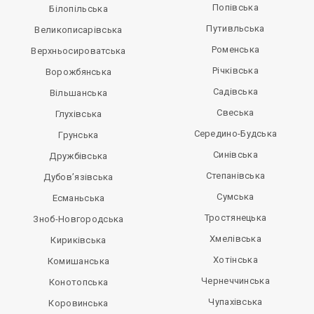
Попівська
Білопільська
Путивльська
Великописарівська
Роменська
Верхньосироватська
Річківська
Ворожбянська
Садівська
Вільшанська
Свеська
Глухівська
Середино-Будська
Грунська
Синівська
Дружбівська
Степанівська
Дубов’язівська
Сумська
Есманьська
Тростянецька
Зноб-Новгородська
Хмелівська
Кириківська
Хотінська
Комишанська
Чернеччинська
Конотопська
Чупахівська
Коровинська