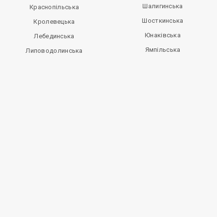
Шалигинська
Краснопільська
Шосткинська
Кролевецька
Юнаківська
Лебединська
Ямпільська
Липоводолинська