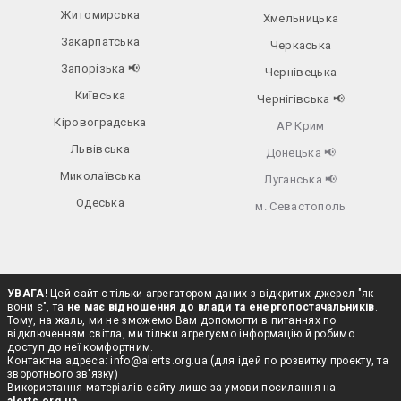
Житомирська
Хмельницька
Закарпатська
Черкаська
Запорізька
📢
Чернівецька
Київська
Чернігівська
📢
Кіровоградська
АР Крим
Львівська
Донецька
📢
Миколаївська
Луганська
📢
Одеська
м. Севастополь
УВАГА!
Цей сайт є тільки агрегатором даних з відкритих джерел "як
вони є", та
не має відношення до влади та енергопостачальників
.
Тому, на жаль, ми не зможемо Вам допомогти в питаннях по
відключенням світла, ми тільки агрегуємо інформацію й робимо
доступ до неї комфортним.
Контактна адреса:
info@alerts.org.ua
(для ідей по розвитку проекту, та
зворотнього зв'язку)
Використання матеріалів сайту лише за умови посилання на