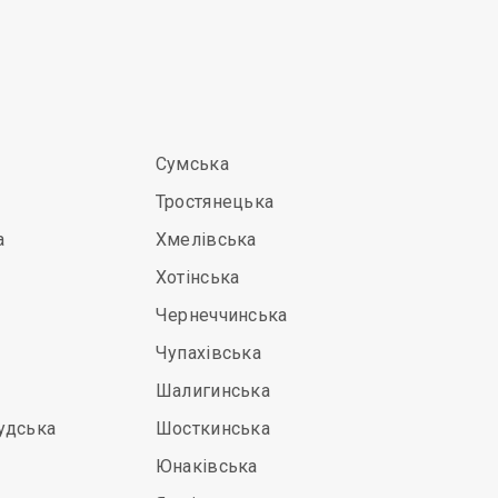
Сумська
Тростянецька
а
Хмелівська
Хотінська
Чернеччинська
Чупахівська
Шалигинська
удська
Шосткинська
Юнаківська