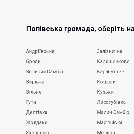
Попівська громада
, оберіть н
Андріївське
Залізничне
Броди
Калишенкове
Великий Самбір
Карабутове
Вирівка
Кошари
Вільне
Кузьки
Гути
Лисогубівка
Дептівка
Малий Самбір
Жолдаки
Мар’янівка
Заводське
Мельня