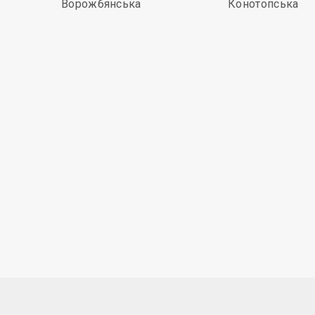
Ворожбянська
Конотопська