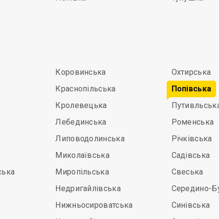
Коровинська
Охтирська
Краснопільська
Попівська
Кролевецька
Путивльськ
Лебединська
Роменська
Липоводолинська
Річківська
Миколаївська
Садівська
ська
Миропільська
Свеська
Недригайлівська
Середино-Б
Нижньосироватська
Синівська