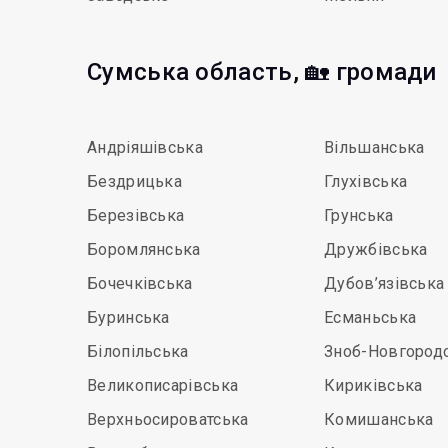
Сумська область, 🏡 громади
Андріяшівська
Вільшанська
Бездрицька
Глухівська
Березівська
Грунська
Боромлянська
Дружбівська
Бочечківська
Дубов’язівська
Буринська
Есманьська
Білопільська
Зноб-Новгород
Великописарівська
Кириківська
Верхньосироватська
Комишанська