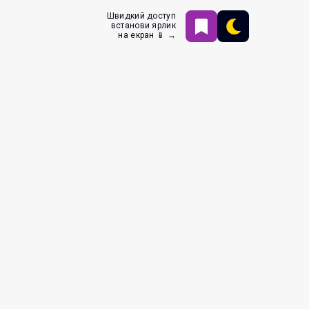
Швидкий доступ
встанови ярлик
на екран 📱 →