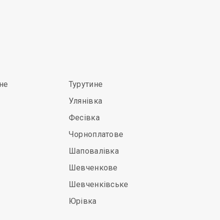
не
Турутине
Улянівка
Фесівка
Чорноплатове
Шаповалівка
Шевченкове
Шевченківське
Юрівка