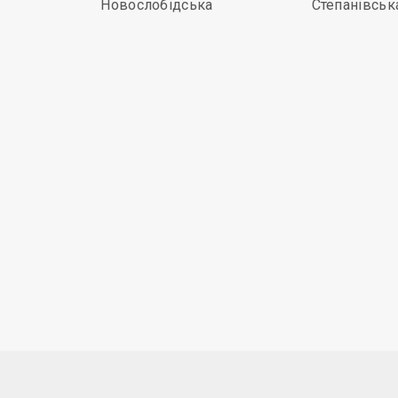
Новослобідська
Степанівськ