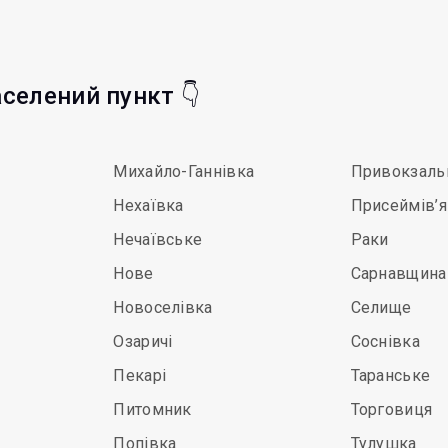
аселений пункт 👇
Михайло-Ганнівка
Привокзаль
Нехаївка
Присеймів’я
Нечаївське
Раки
Нове
Сарнавщина
Новоселівка
Селище
Озаричі
Соснівка
Пекарі
Таранське
Питомник
Торговиця
Попівка
Тулушка