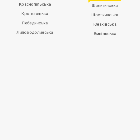
Краснопільська
Шалигинська
Кролевецька
Шосткинська
Лебединська
Юнаківська
Липоводолинська
Ямпільська