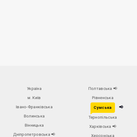
Україна
Полтавська
📢
м. Київ
Рівненська
Івано-Франківська
📢
Сумська
Волинська
Тернопільська
Вінницька
Харківська
📢
Дніпропетровська
📢
Херсонська