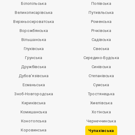
Білопільська
Попівська
Великописарівська
Путивльська
Верхньосироватська
Роменська
Ворожбянська
Річківська
Вільшанська
Садівська
Глухівська
Свеська
Грунська
Середино-Будська
Дружбівська
Синівська
Дубов’язівська
Степанівська
Есманьська
Сумська
Зноб-Новгородська
Тростянецька
Кириківська
Хмелівська
Комишанська
Хотінська
Конотопська
Чернеччинська
Коровинська
Чупахівська