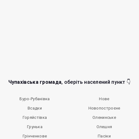
Чупахівська громада
, оберіть населений пункт 👇
Буро-Рубанівка
Нове
Всадки
Новопостроєне
Горяйстівка
Оленинське
Грунька
Олешня
Грінченкове
Пасіки