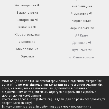
Житомирська
📢
Хмельницька
Закарпатська
Черкаська
📢
Запорізька
📢
Чернівецька
Київська
📢
Чернігівська
📢
Кіровоградська
АР Крим
Львівська
Донецька
📢
Миколаївська
Луганська
📢
Одеська
м. Севастополь
УВАГА!
Цей сайт є тільки агрегатором даних з відкритих джерел "як
вони є", та
не має відношення до влади та енергопостачальників
.
Тому, на жаль, ми не зможемо Вам допомогти в питаннях по
відключенням світла, ми тільки агрегуємо інформацію й робимо
доступ до неї комфортним.
Контактна адреса:
info@alerts.org.ua
(для ідей по розвитку проекту, та
зворотнього зв'язку)
Використання матеріалів сайту лише за умови посилання на