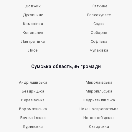
Довжик
П’яткине
Духовниче
Розсохувате
Комарівка
Садки
Коновалик
Соборне
Лантратівка
Софіївка
Лисе
Чупахівка
Сумська область, 🏡 громади
Андріяшівська
Миколаївська
Бездрицька
Миропільська
Березівська
Недригайлівська
Боромлянська
Нижньосироватська
Бочечківська
Новослобідська
Буринська
Охтирська