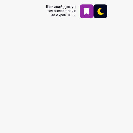
Швидкий доступ
встанови ярлик
на екран 📱 →