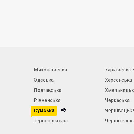
Миколаївська
Харківська
Одеська
Херсонська
Полтавська
Хмельницьк
Рівненська
Черкаська
📢
а
Сумська
Чернівецьк
Тернопільська
Чернігівськ