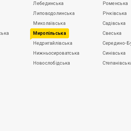
Лебединська
Роменська
Липоводолинська
Річківська
Миколаївська
Садівська
ська
Миропільська
Свеська
Недригайлівська
Середино-Б
Нижньосироватська
Синівська
Новослобідська
Степанівськ