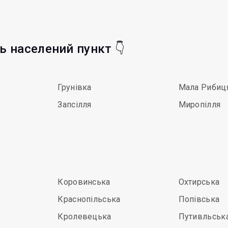
ть населений пункт 👇
л
Грунівка
Мала Рибиц
Запсілля
Миропілля
Коровинська
Охтирська
Краснопільська
Попівська
Кролевецька
Путивльськ