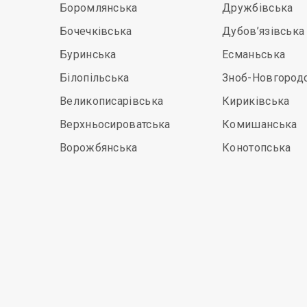
Боромлянська
Дружбівська
Бочечківська
Дубов’язівська
Буринська
Есманьська
Білопільська
Зноб-Новгород
Великописарівська
Кириківська
Верхньосироватська
Комишанська
Ворожбянська
Конотопська