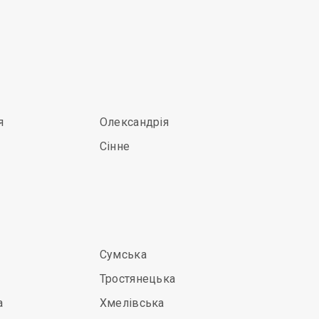
я
Олександрія
Сінне
Сумська
Тростянецька
а
Хмелівська