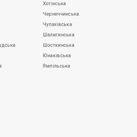
Хотінська
Чернеччинська
Чупахівська
Шалигинська
удська
Шосткинська
Юнаківська
а
Ямпільська