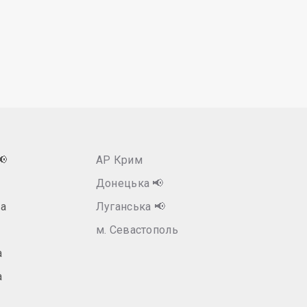
📢
АР Крим
Донецька
📢
а
Луганська
📢
м. Севастополь
а
а