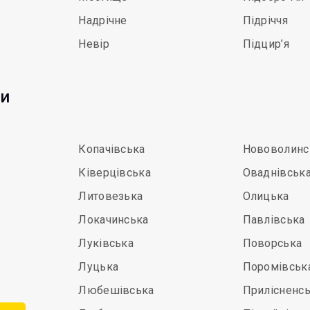
Надрічне
Підріччя
Невір
Підцир’я
ди
Копачівська
Нововолинс
Ківерцівська
Оваднівськ
Литовезька
Олицька
Локачинська
Павлівська
Луківська
Поворська
Луцька
Поромівськ
Любешівська
Прилісненс