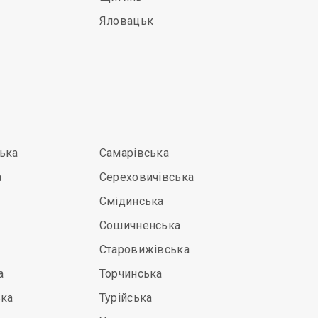
Яловацьк
ька
Самарівська
а
Сереховичівська
Смідинська
Сошичненська
Старовижівська
а
Торчинська
ька
Турійська