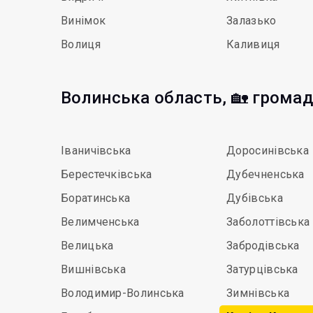
Винімок
Залазько
Волиця
Каливиця
Волинська область, 🏡 грома
Іваничівська
Доросинівська
Берестечківська
Дубечненська
Боратинська
Дубівська
Велимченська
Заболоттівська
Велицька
Забродівська
Вишнівська
Затурцівська
Володимир-Волинська
Зимнівська