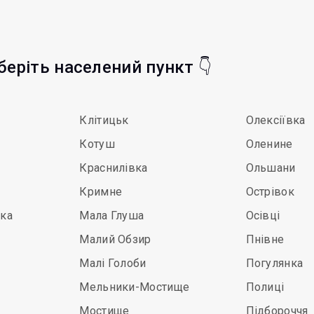
оберіть населений пункт 👇
Клітицьк
Олексіївка
Котуш
Оленине
Краснилівка
Ольшани
Кримне
Острівок
ька
Мала Глуша
Осівці
Малий Обзир
Пнівне
Малі Голоби
Погулянка
Мельники-Мостище
Полиці
Мостище
Підбороччя