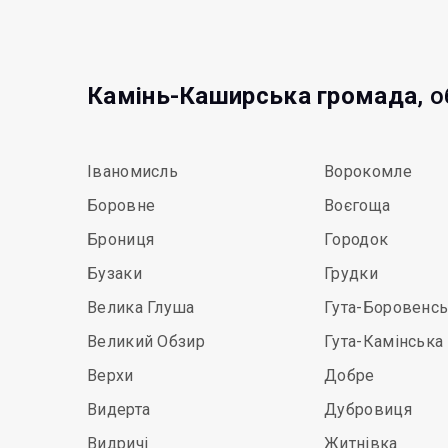
Камінь-Каширська громада
, 
Іваномисль
Ворокомле
Боровне
Воєгоща
Брониця
Городок
Бузаки
Грудки
Велика Глуша
Гута-Боровенс
Великий Обзир
Гута-Камінська
Верхи
Добре
Видерта
Дубровиця
Видричі
Житнівка