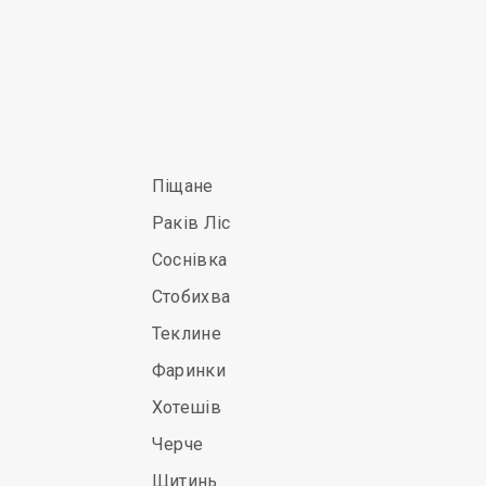
Піщане
Раків Ліс
Соснівка
Стобихва
Теклине
Фаринки
Хотешів
Черче
Щитинь