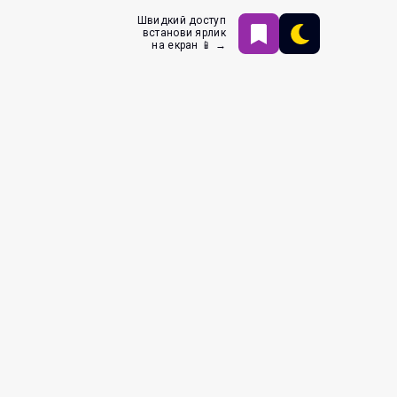
Швидкий доступ
встанови ярлик
на екран 📱 →