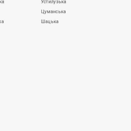
ка
Устилузька
Цуманська
ка
Шацька