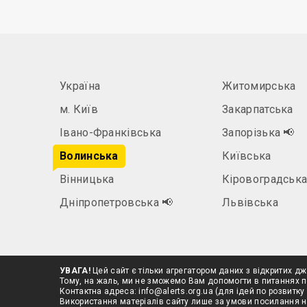
Україна
Житомирська
м. Київ
Закарпатська
Івано-Франківська
Запорізька
📢
Волинська
Київська
Вінницька
Кіровоградськ
Дніпропетровська
📢
Львівська
УВАГА!
Цей сайт є тільки агрегатором даних з відкритих дж
Тому, на жаль, ми не зможемо Вам допомогти в питаннях п
Контактна адреса:
info@alerts.org.ua
(для ідей по розвитку 
Використання матеріалів сайту лише за умови посилання 