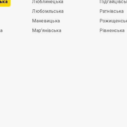
ька
Люблинецька
Підгайцівсь
Любомльська
Ратнівська
Маневицька
Рожищенсь
а
Мар’янівська
Рівненська