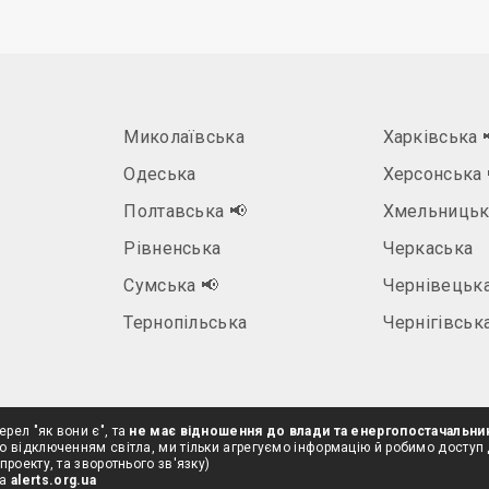
Миколаївська
Харківська
Одеська
Херсонська
Полтавська
📢
Хмельницьк
Рівненська
Черкаська
а
Сумська
📢
Чернівецьк
Тернопільська
Чернігівськ
ерел "як вони є", та
не має відношення до влади та енергопостачальни
о відключенням світла, ми тільки агрегуємо інформацію й робимо доступ
проекту, та зворотнього зв'язку)
на
alerts.org.ua