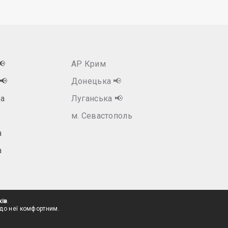
📢
АР Крим
📢
Донецька
📢
а
Луганська
📢
м. Севастополь
а
а
ків
.
 до неї комфортним.