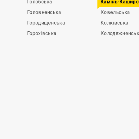
Голобська
Камінь-Каширс
Головненська
Ковельська
Городищенська
Колківська
Горохівська
Колодяжненськ