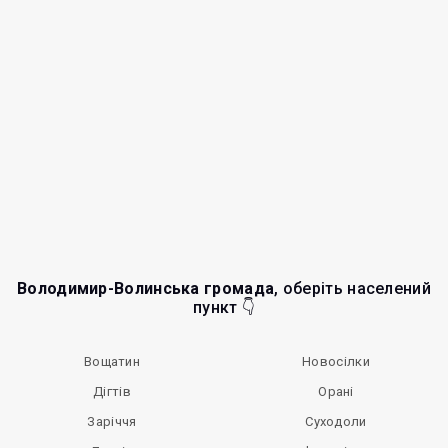
Володимир-Волинська громада
, оберіть населений
пункт 👇
Вощатин
Новосілки
Дігтів
Орані
Заріччя
Суходоли