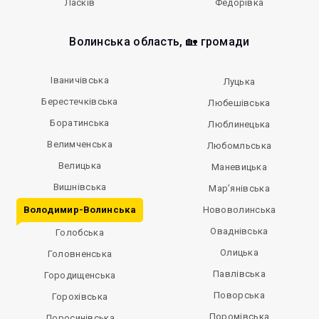
Ласків
Федорівка
Волинська область, 🏡 громади
Іваничівська
Луцька
Берестечківська
Любешівська
Боратинська
Люблинецька
Велимченська
Любомльська
Велицька
Маневицька
Вишнівська
Мар’янівська
Володимир-Волинська
Нововолинська
Оваднівська
Голобська
Олицька
Головненська
Павлівська
Городищенська
Поворська
Горохівська
Поромівська
Доросинівська