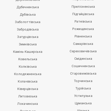
Прилісненська
Дубечненська
Підгайцівська
Дубівська
Ратнівська
Заболоттівська
Рожищенська
Забродівська
Рівненська
Затурцівська
Самарівська
Зимнівська
Сереховичівська
Камінь-Каширська
Смідинська
Ковельська
Сошичненська
Колківська
Старовижівська
Колодяжненська
Торчинська
Копачівська
Турійська
Ківерцівська
Устилузька
Литовезька
Цуманська
Локачинська
Шацька