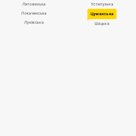
Литовезька
Устилузька
Локачинська
Цуманська
Луківська
Шацька