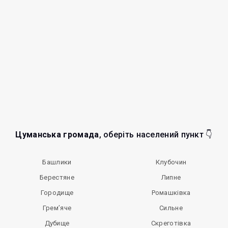
Цуманська громада
, оберіть населений пункт 👇
Башлики
Клубочин
Берестяне
Липне
Городище
Ромашківка
Грем’яче
Сильне
Дубище
Скреготівка