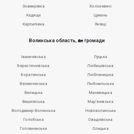
Знамирівка
Холоневичі
Кадище
Цумань
Карпилівка
Яківці
Волинська область, 🏡 громади
Іваничівська
Луцька
Берестечківська
Любешівська
Боратинська
Люблинецька
Велимченська
Любомльська
Велицька
Маневицька
Вишнівська
Мар’янівська
Володимир-Волинська
Нововолинська
Голобська
Оваднівська
Головненська
Олицька