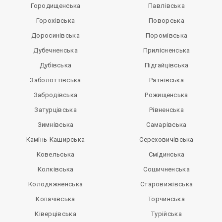
Городищенська
Павлівська
Горохівська
Поворська
Доросинівська
Поромівська
Дубечненська
Прилісненська
Дубівська
Підгайцівська
Заболоттівська
Ратнівська
Забродівська
Рожищенська
Затурцівська
Рівненська
Зимнівська
Самарівська
Камінь-Каширська
Сереховичівська
Ковельська
Смідинська
Колківська
Сошичненська
Колодяжненська
Старовижівська
Копачівська
Торчинська
Ківерцівська
Турійська