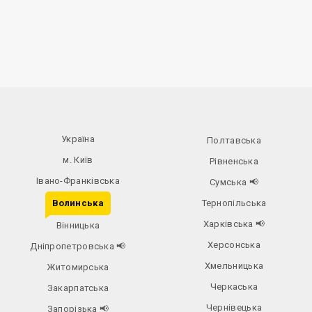
Україна
Полтавська
м. Київ
Рівненська
Івано-Франківська
Сумська
📢
Волинська
Тернопільська
Харківська
📢
Вінницька
Херсонська
Дніпропетровська
📢
Хмельницька
Житомирська
Черкаська
Закарпатська
Чернівецька
Запорізька
📢