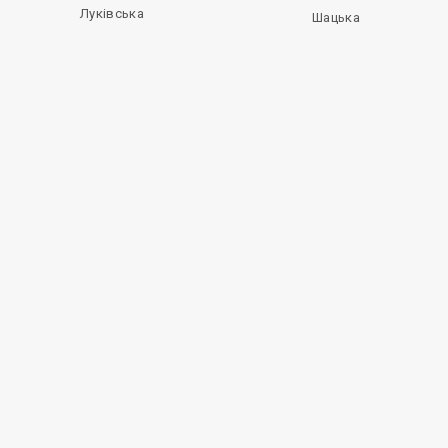
Луківська
Шацька