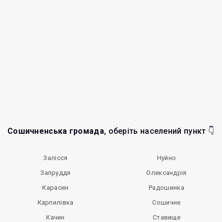
Сошичненська громада
, оберіть населений пункт 👇
Залісся
Нуйно
Запруддя
Олександрія
Карасин
Радошинка
Карпилівка
Сошичне
Качин
Ставище