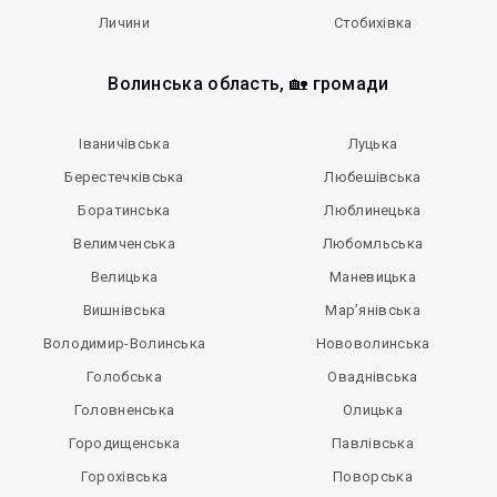
Личини
Стобихівка
Волинська область, 🏡 громади
Іваничівська
Луцька
Берестечківська
Любешівська
Боратинська
Люблинецька
Велимченська
Любомльська
Велицька
Маневицька
Вишнівська
Мар’янівська
Володимир-Волинська
Нововолинська
Голобська
Оваднівська
Головненська
Олицька
Городищенська
Павлівська
Горохівська
Поворська