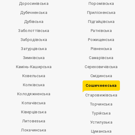
Доросинівська
Поромівська
Дубечненська
Прилісненська
Дубівська
Підгайцівська
Заболоттівська
Ратнівська
Забродівська
Рожищенська
Затурцівська
Рівненська
Зимнівська
Самарівська
Камінь-Каширська
Сереховичівська
Ковельська
Смідинська
Колківська
Сошичненська
Колодяжненська
Старовижівська
Копачівська
Торчинська
Ківерцівська
Турійська
Литовезька
Устилузька
Локачинська
Цуманська