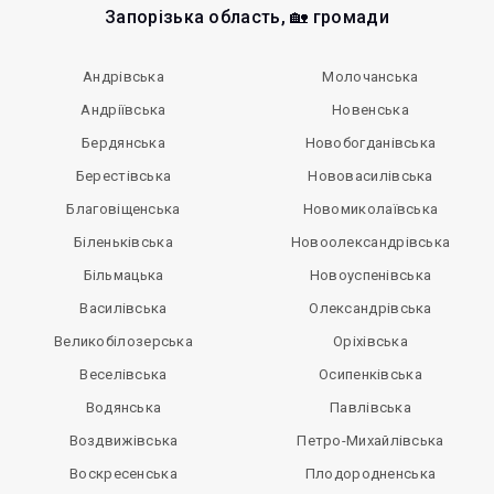
Запорізька область, 🏡 громади
Андрівська
Молочанська
Андріївська
Новенська
Бердянська
Новобогданівська
Берестівська
Нововасилівська
Благовіщенська
Новомиколаївська
Біленьківська
Новоолександрівська
Більмацька
Новоуспенівська
Василівська
Олександрівська
Великобілозерська
Оріхівська
Веселівська
Осипенківська
Водянська
Павлівська
Воздвижівська
Петро-Михайлівська
Воскресенська
Плодородненська