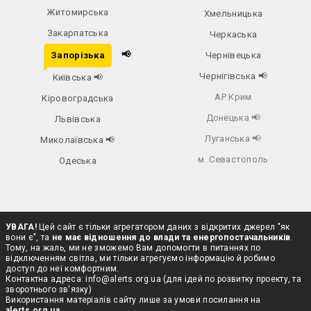
Житомирська
Хмельницька
Закарпатська
Черкаська
📢
Запорізька
Чернівецька
Чернігівська
📢
Київська
📢
АР Крим
Кіровоградська
Донецька
📢
Львівська
Луганська
📢
Миколаївська
📢
м. Севастополь
Одеська
УВАГА!
Цей сайт є тільки агрегатором даних з відкритих джерел "як
вони є", та
не має відношення до влади та енергопостачальників
.
Тому, на жаль, ми не зможемо Вам допомогти в питаннях по
відключенням світла, ми тільки агрегуємо інформацію й робимо
доступ до неї комфортним.
Контактна адреса:
info@alerts.org.ua
(для ідей по розвитку проекту, та
зворотнього зв'язку)
Використання матеріалів сайту лише за умови посилання на
alerts.org.ua