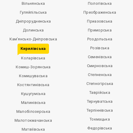
Вільнянська
Пологівська
Гуляйпільська
Преображенська
Дніпрорудненська
Приазовська
Долинська
Приморська
Кам’янсько-Дніпровська
Роздольська
Розівська
Кирилівська
Семенівська
Коларівська
Смирновська
Комиш-Зорянська
Степненська
Комишуваська
Степногірська
Костянтинівська
Таврійська
Кушугумська
Тернуватська
Малинівська
Терпіннівська
Малобілозерська
Токмацька
Малотокмачанська
Федорівська
Матвіївська