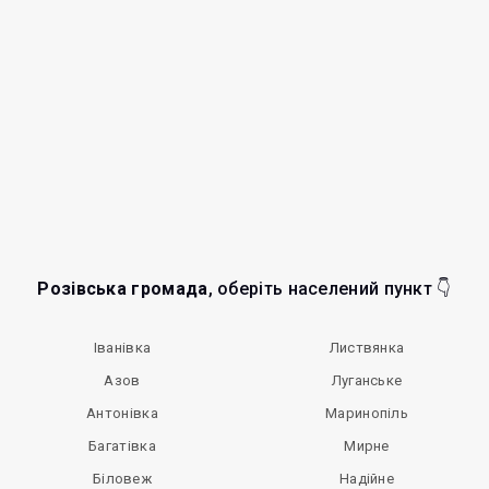
Розівська громада
, оберіть населений пункт 👇
Іванівка
Листвянка
Азов
Луганське
Антонівка
Маринопіль
Багатівка
Мирне
Біловеж
Надійне