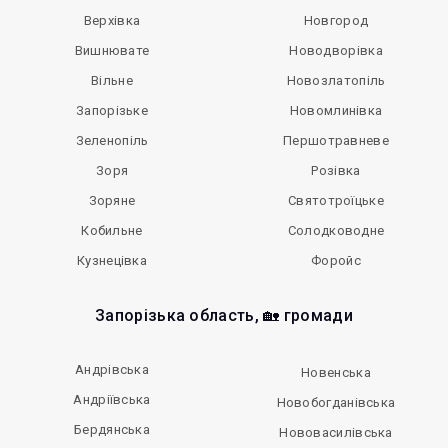
Верхівка
Новгород
Вишнювате
Новодворівка
Вільне
Новозлатопіль
Запорізьке
Новомлинівка
Зеленопіль
Першотравневе
Зоря
Розівка
Зоряне
Святотроїцьке
Кобильне
Солодководне
Кузнецівка
Форойс
Запорізька область, 🏡 громади
Андрівська
Новенська
Андріївська
Новобогданівська
Бердянська
Нововасилівська