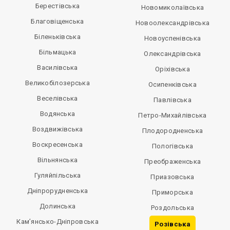
Берестівська
Новомиколаївська
Благовіщенська
Новоолександрівська
Біленьківська
Новоуспенівська
Більмацька
Олександрівська
Василівська
Оріхівська
Великобілозерська
Осипенківська
Веселівська
Павлівська
Водянська
Петро-Михайлівська
Воздвижівська
Плодородненська
Воскресенська
Пологівська
Вільнянська
Преображенська
Гуляйпільська
Приазовська
Дніпрорудненська
Приморська
Долинська
Роздольська
Кам’янсько-Дніпровська
Розівська