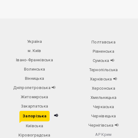
Україна
Полтавська
м. Київ
Рівненська
Івано-Франківська
Сумська
📢
Волинська
Тернопільська
Вінницька
Харківська
📢
Дніпропетровська
📢
Херсонська
Житомирська
Хмельницька
Закарпатська
Черкаська
📢
Запорізька
Чернівецька
Чернігівська
📢
Київська
АР Крим
Кіровоградська