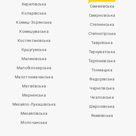
Кирилівська
Семенівська
Коларівська
Смирновська
Комиш-Зорянська
Степненська
Комишуваська
Степногірська
Костянтинівська
Таврійська
Кушугумська
Тернуватська
Малинівська
Терпіннівська
Малобілозерська
Токмацька
Малотокмачанська
Федорівська
Матвіївська
Чернігівська
Мирненська
Чкаловська
Михайло-Лукашівська
Широківська
Михайлівська
Якимівська
Молочанська