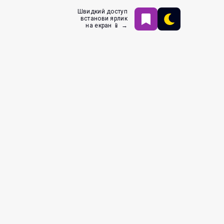
Швидкий доступ
встанови ярлик
на екран 📱 →