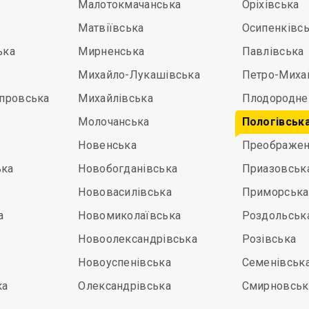
Малотокмачанська
Оріхівська
Матвіївська
Осипенківс
ька
Мирненська
Павлівська
Михайло-Лукашівська
Петро-Миха
іпровська
Михайлівська
Плодородне
Молочанська
Пологівськ
Новенська
Преображен
ька
Новобогданівська
Приазовськ
Нововасилівська
Приморська
а
Новомиколаївська
Роздольськ
Новоолександрівська
Розівська
Новоуспенівська
Семенівськ
ка
Олександрівська
Смирновськ