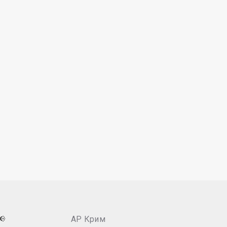
📢
АР Крим