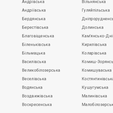
Андрівська
Вільнянська
Андріївська
Гуляйпільська
Бердянська
Дніпрорудненс
Берестівська
Долинська
Благовіщенська
Кам’янсько-Дн
Біленьківська
Кирилівська
Більмацька
Коларівська
Василівська
Комиш-Зорянс
Великобілозерська
Комишуваська
Веселівська
Костянтинівськ
Водянська
Кушугумська
Воздвижівська
Малинівська
Воскресенська
Малобілозерсь