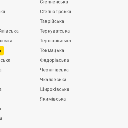
Степненська
ька
Степногірська
Таврійська
йлівська
Тернуватська
нська
Терпіннівська
а
Токмацька
ська
Федорівська
а
Чернігівська
Чкаловська
а
Широківська
Якимівська
а
а