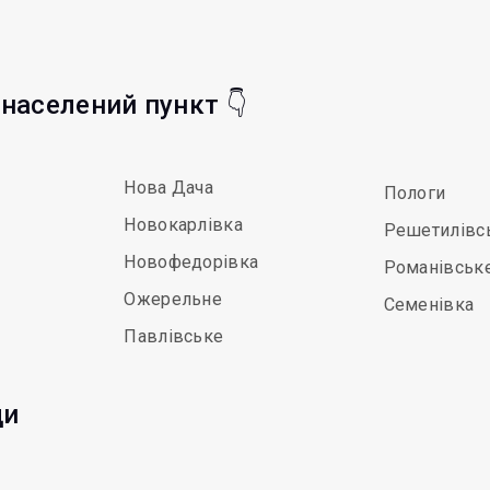
 населений пункт 👇
Нова Дача
Пологи
Новокарлівка
Решетилівс
Новофедорівка
Романівськ
Ожерельне
Семенівка
Павлівське
ди