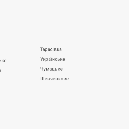
Тарасівка
Українське
ьке
Чумацьке
е
Шевченкове