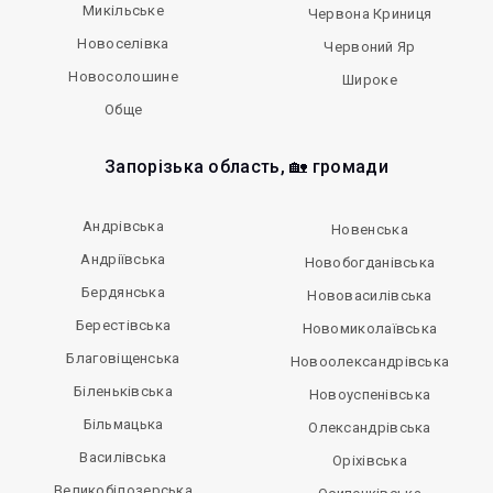
Микільське
Червона Криниця
Новоселівка
Червоний Яр
Новосолошине
Широке
Обще
Запорізька область, 🏡 громади
Андрівська
Новенська
Андріївська
Новобогданівська
Бердянська
Нововасилівська
Берестівська
Новомиколаївська
Благовіщенська
Новоолександрівська
Біленьківська
Новоуспенівська
Більмацька
Олександрівська
Василівська
Оріхівська
Великобілозерська