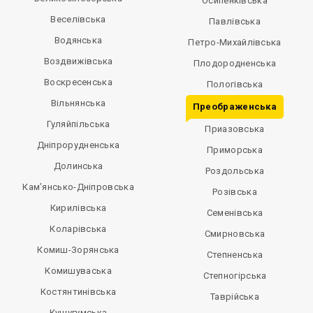
Осипенківська
Веселівська
Павлівська
Водянська
Петро-Михайлівська
Воздвижівська
Плодородненська
Воскресенська
Пологівська
Вільнянська
Преображенська
Гуляйпільська
Приазовська
Дніпрорудненська
Приморська
Долинська
Роздольська
Кам’янсько-Дніпровська
Розівська
Кирилівська
Семенівська
Коларівська
Смирновська
Комиш-Зорянська
Степненська
Комишуваська
Степногірська
Костянтинівська
Таврійська
Кушугумська