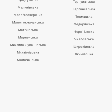
Тернуватська
Малинівська
Терпіннівська
Малобілозерська
Токмацька
Малотокмачанська
Федорівська
Матвіївська
Чернігівська
Мирненська
Чкаловська
Михайло-Лукашівська
Широківська
Михайлівська
Якимівська
Молочанська