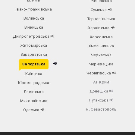
м. Київ
Рівненська
Івано-Франківська
Сумська
📢
Волинська
Тернопільська
Вінницька
Харківська
📢
Дніпропетровська
📢
Херсонська
Житомирська
Хмельницька
Закарпатська
Черкаська
📢
Запорізька
Чернівецька
Чернігівська
📢
Київська
АР Крим
Кіровоградська
Донецька
📢
Львівська
Луганська
📢
Миколаївська
м. Севастополь
Одеська
📢