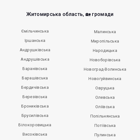
Житомирська область, 🏡 громади
Ємільчинська
Малинська
Іршанська
Миропільська
Андрушківська
Народицька
Андрушівська
Новоборівська
Баранівська
Новоград-Волинська
Барашівська
Новогуйвинська
Бердичівська
Овруцька
Березівська
Олевська
Брониківська
Оліївська
Брусилівська
Попільнянська
Білокоровицька
Потіївська
Високівська
Пулинська