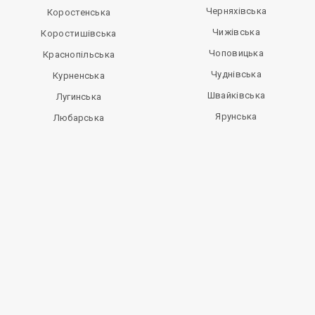
Черняхівська
Коростенська
Чижівська
Коростишівська
Чоповицька
Краснопільська
Чуднівська
Курненська
Швайківська
Лугинська
Ярунська
Любарська