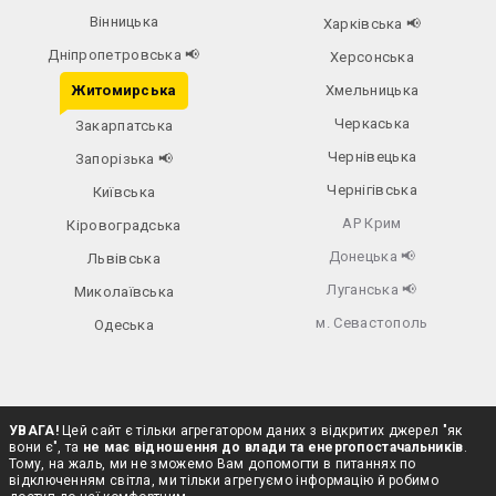
Вінницька
Харківська
📢
Дніпропетровська
📢
Херсонська
Житомирська
Хмельницька
Черкаська
Закарпатська
Чернівецька
Запорізька
📢
Чернігівська
Київська
АР Крим
Кіровоградська
Донецька
📢
Львівська
Луганська
📢
Миколаївська
м. Севастополь
Одеська
УВАГА!
Цей сайт є тільки агрегатором даних з відкритих джерел "як
вони є", та
не має відношення до влади та енергопостачальників
.
Тому, на жаль, ми не зможемо Вам допомогти в питаннях по
відключенням світла, ми тільки агрегуємо інформацію й робимо