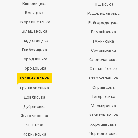
Вишевицька
Піщівська
Волицька
Радомишльська
Вчорайшенська
Райгородоцька
Вільшанська
Романівська
Гладковицька
Ружинська
Глибочицька
Семенівська
Городницька
Словечанська
Городоцька
Станишівська
Горщиківська
Старосілецька
Стриївська
Гришковецька
Тетерівська
Довбиська
Ушомирська
Дубрівська
Харитонівська
Житомирська
Хорошівська
Квітнева
Червоненська
Корнинська