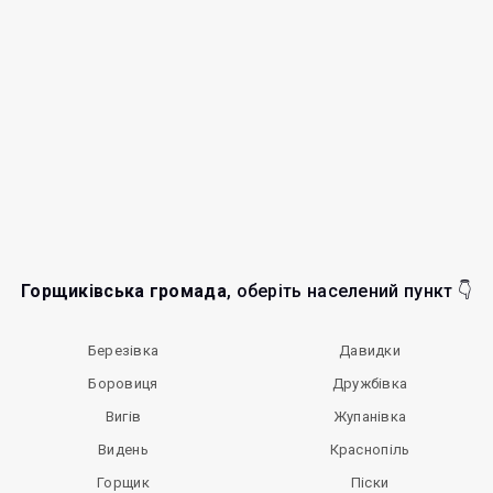
Горщиківська громада
, оберіть населений пункт 👇
Березівка
Давидки
Боровиця
Дружбівка
Вигів
Жупанівка
Видень
Краснопіль
Горщик
Піски