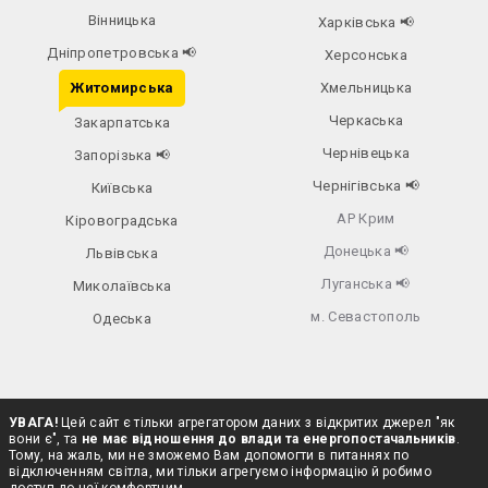
Вінницька
Харківська
📢
Дніпропетровська
📢
Херсонська
Житомирська
Хмельницька
Черкаська
Закарпатська
Чернівецька
Запорізька
📢
Чернігівська
📢
Київська
АР Крим
Кіровоградська
Донецька
📢
Львівська
Луганська
📢
Миколаївська
м. Севастополь
Одеська
УВАГА!
Цей сайт є тільки агрегатором даних з відкритих джерел "як
вони є", та
не має відношення до влади та енергопостачальників
.
Тому, на жаль, ми не зможемо Вам допомогти в питаннях по
відключенням світла, ми тільки агрегуємо інформацію й робимо