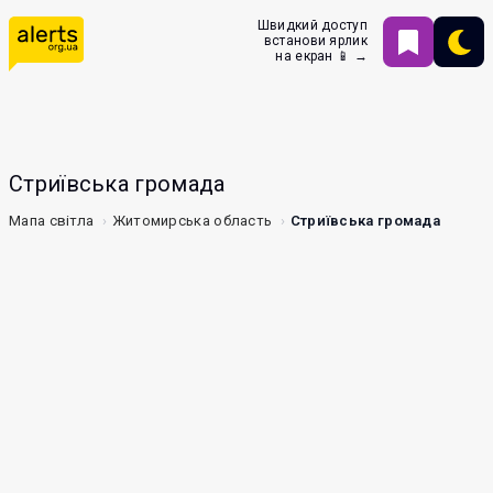
Швидкий доступ
встанови ярлик
на екран 📱 →
Стриївська громада
Мапа світла
Житомирська область
Стриївська громада