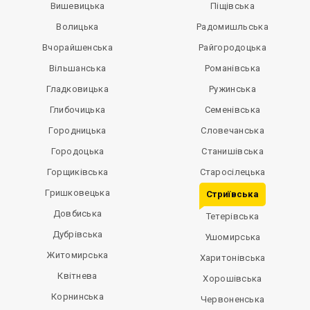
Вишевицька
Піщівська
Волицька
Радомишльська
Вчорайшенська
Райгородоцька
Вільшанська
Романівська
Гладковицька
Ружинська
Глибочицька
Семенівська
Городницька
Словечанська
Городоцька
Станишівська
Горщиківська
Старосілецька
Гришковецька
Стриївська
Довбиська
Тетерівська
Дубрівська
Ушомирська
Житомирська
Харитонівська
Квітнева
Хорошівська
Корнинська
Червоненська