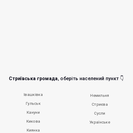
Стриївська громада
, оберіть населений пункт 👇
Івашківка
Немильня
Гульськ
Стриєва
Кануни
Сусли
Кикова
Українське
Киянка