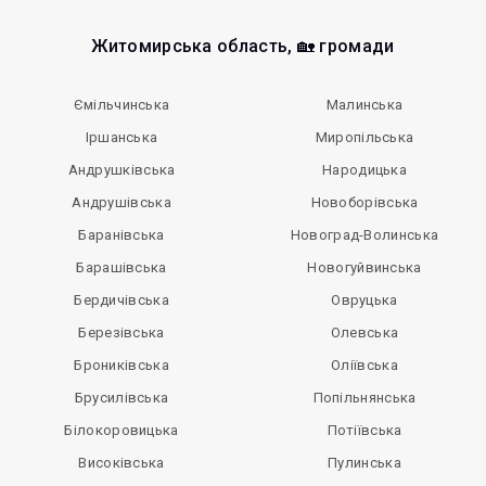
Житомирська область, 🏡 громади
Ємільчинська
Малинська
Іршанська
Миропільська
Андрушківська
Народицька
Андрушівська
Новоборівська
Баранівська
Новоград-Волинська
Барашівська
Новогуйвинська
Бердичівська
Овруцька
Березівська
Олевська
Брониківська
Оліївська
Брусилівська
Попільнянська
Білокоровицька
Потіївська
Високівська
Пулинська