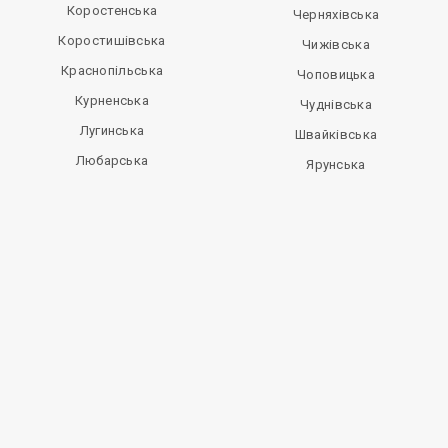
Коростенська
Черняхівська
Коростишівська
Чижівська
Краснопільська
Чоповицька
Курненська
Чуднівська
Лугинська
Швайківська
Любарська
Ярунська