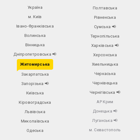
Україна
Полтавська
м. Київ
Рівненська
Івано-Франківська
Сумська
📢
Волинська
Тернопільська
Вінницька
Харківська
📢
Дніпропетровська
📢
Херсонська
Житомирська
Хмельницька
Черкаська
Закарпатська
Чернівецька
Запорізька
📢
Чернігівська
📢
Київська
АР Крим
Кіровоградська
Донецька
📢
Львівська
Луганська
📢
Миколаївська
м. Севастополь
Одеська