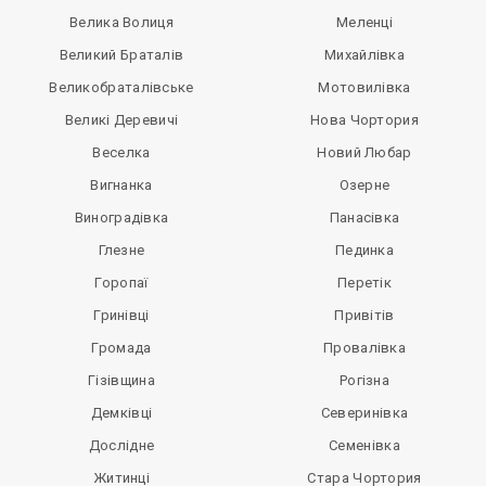
Велика Волиця
Меленці
Великий Браталів
Михайлівка
Великобраталівське
Мотовилівка
Великі Деревичі
Нова Чортория
Веселка
Новий Любар
Вигнанка
Озерне
Виноградівка
Панасівка
Глезне
Пединка
Горопаї
Перетік
Гринівці
Привітів
Громада
Провалівка
Гізівщина
Рогізна
Демківці
Северинівка
Дослідне
Семенівка
Житинці
Стара Чортория