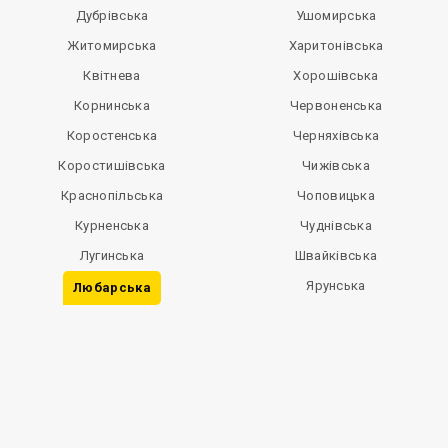
Дубрівська
Ушомирська
Житомирська
Харитонівська
Квітнева
Хорошівська
Корнинська
Червоненська
Коростенська
Черняхівська
Коростишівська
Чижівська
Краснопільська
Чоповицька
Курненська
Чуднівська
Лугинська
Швайківська
Ярунська
Любарська