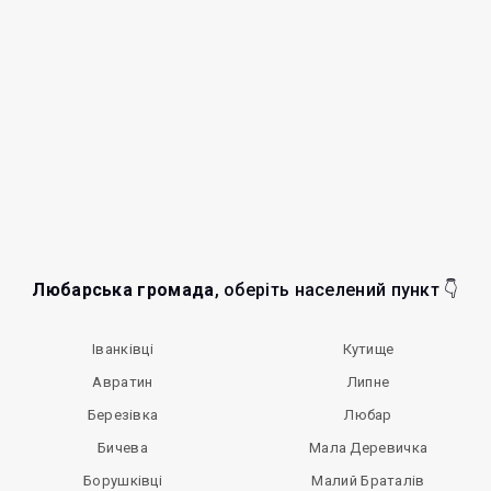
Любарська громада
, оберіть населений пункт 👇
Іванківці
Кутище
Авратин
Липне
Березівка
Любар
Бичева
Мала Деревичка
Борушківці
Малий Браталів