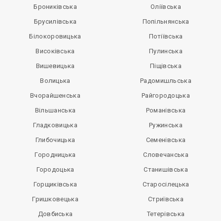
Брониківська
Оліївська
Брусилівська
Попільнянська
Білокоровицька
Потіївська
Високівська
Пулинська
Вишевицька
Піщівська
Волицька
Радомишльська
Вчорайшенська
Райгородоцька
Вільшанська
Романівська
Гладковицька
Ружинська
Глибочицька
Семенівська
Городницька
Словечанська
Городоцька
Станишівська
Горщиківська
Старосілецька
Гришковецька
Стриївська
Довбиська
Тетерівська