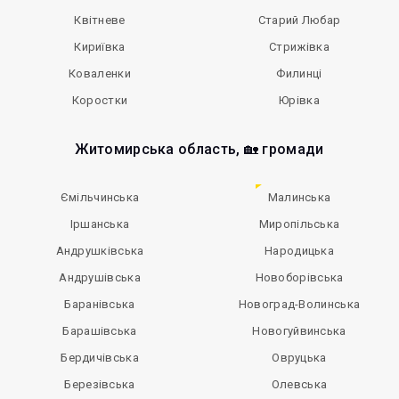
Квітневе
Старий Любар
Кириївка
Стрижівка
Коваленки
Филинці
Коростки
Юрівка
Житомирська область, 🏡 громади
Ємільчинська
Малинська
Іршанська
Миропільська
Андрушківська
Народицька
Андрушівська
Новоборівська
Баранівська
Новоград-Волинська
Барашівська
Новогуйвинська
Бердичівська
Овруцька
Березівська
Олевська