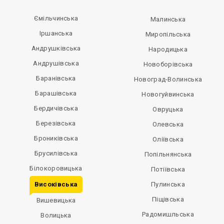
Ємільчинська
Малинська
Іршанська
Миропільська
Андрушківська
Народицька
Андрушівська
Новоборівська
Баранівська
Новоград-Волинська
Барашівська
Новогуйвинська
Бердичівська
Овруцька
Березівська
Олевська
Брониківська
Оліївська
Брусилівська
Попільнянська
Білокоровицька
Потіївська
Високівська
Пулинська
Піщівська
Вишевицька
Радомишльська
Волицька