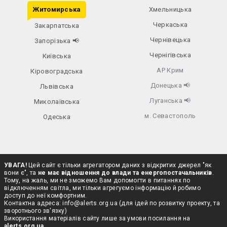
Житомирська
Хмельницька
Черкаська
Закарпатська
Чернівецька
Запорізька
📢
Чернігівська
Київська
АР Крим
Кіровоградська
Донецька
📢
Львівська
Луганська
📢
Миколаївська
м. Севастополь
Одеська
УВАГА!
Цей сайт є тільки агрегатором даних з відкритих джерел "як
вони є", та
не має відношення до влади та енергопостачальників
.
Тому, на жаль, ми не зможемо Вам допомогти в питаннях по
відключенням світла, ми тільки агрегуємо інформацію й робимо
доступ до неї комфортним.
Контактна адреса:
info@alerts.org.ua
(для ідей по розвитку проекту, та
зворотнього зв'язку)
Використання матеріалів сайту лише за умови посилання на
alerts.org.ua