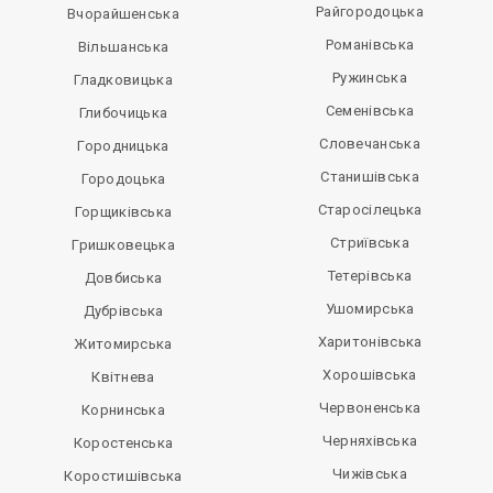
Райгородоцька
Вчорайшенська
Романівська
Вільшанська
Ружинська
Гладковицька
Семенівська
Глибочицька
Словечанська
Городницька
Станишівська
Городоцька
Старосілецька
Горщиківська
Стриївська
Гришковецька
Тетерівська
Довбиська
Ушомирська
Дубрівська
Харитонівська
Житомирська
Хорошівська
Квітнева
Червоненська
Корнинська
Черняхівська
Коростенська
Чижівська
Коростишівська