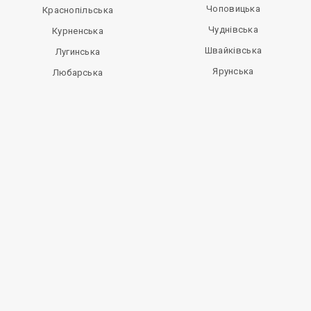
Чоповицька
Краснопільська
Чуднівська
Курненська
Швайківська
Лугинська
Ярунська
Любарська