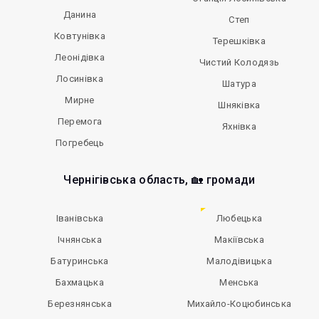
Данина
Степ
Ковтунівка
Терешківка
Леонідівка
Чистий Колодязь
Лосинівка
Шатура
Мирне
Шняківка
Перемога
Яхнівка
Погребець
Чернігівська область, 🏡 громади
Іванівська
Любецька
Ічнянська
Макіївська
Батуринська
Малодівицька
Бахмацька
Менська
Березнянська
Михайло-Коцюбинська