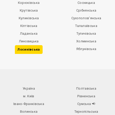
Корюківська
Сосницька
Крутівська
Срібнянська
Куликівська
Сухополов’янська
Кіптівська
Талалаївська
Ладанська
Тупичівська
Линовицька
Холминська
Яблунівська
Лосинівська
Україна
Полтавська
м. Київ
Рівненська
Івано-Франківська
Сумська
📢
Волинська
Тернопільська