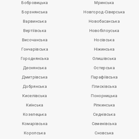
Бобровицька
Мринська
Борзнянська
Новгород-Сіверська
Варвинська
Новобасанська
Вертіївська
Новобілоуська
Височанська
Носівська
Гончарівська
Ніжинська
Городнянська
Олишівська
Деснянська
Остерська
Дмитрівська
Парафіївська
Добрянська
Плисківська
Киселівська
Понорницька
Киїнська
Ріпкинська
Козелецька
Седнівська
Комарівська
Семенівська
Коропська
Сновська