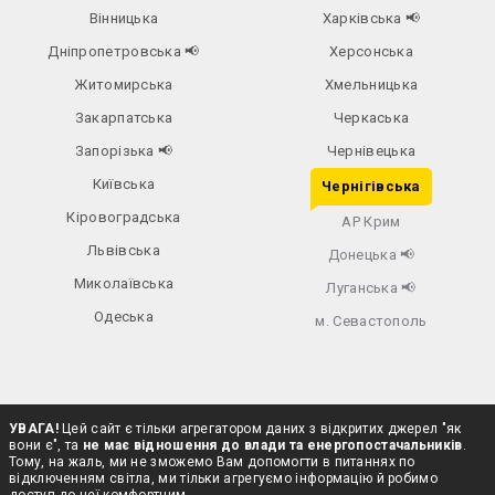
Вінницька
Харківська
📢
Дніпропетровська
📢
Херсонська
Житомирська
Хмельницька
Закарпатська
Черкаська
Запорізька
📢
Чернівецька
Київська
Чернігівська
Кіровоградська
АР Крим
Львівська
Донецька
📢
Миколаївська
Луганська
📢
Одеська
м. Севастополь
УВАГА!
Цей сайт є тільки агрегатором даних з відкритих джерел "як
вони є", та
не має відношення до влади та енергопостачальників
.
Тому, на жаль, ми не зможемо Вам допомогти в питаннях по
відключенням світла, ми тільки агрегуємо інформацію й робимо