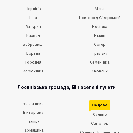
Чернігів
Мена
Ічня
Новгород-Сіверський
Батурин
Носівка
Бахмач
Ніжин
Бобровиця
Остер
Борзна
Прилуки
Городня
Семенівка
Корюківка
Сновськ
Лосинівська
громада, 🏢 населені пункти
Богданівка
Садове
Вікторівка
Сальне
Галиця
Світанок
Гармащина
Станція Лосинівська