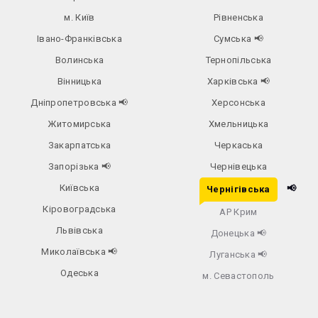
м. Київ
Рівненська
Івано-Франківська
Сумська
📢
Волинська
Тернопільська
Вінницька
Харківська
📢
Дніпропетровська
📢
Херсонська
Житомирська
Хмельницька
Закарпатська
Черкаська
Запорізька
📢
Чернівецька
Київська
📢
Чернігівська
Кіровоградська
АР Крим
Львівська
Донецька
📢
Миколаївська
📢
Луганська
📢
Одеська
м. Севастополь