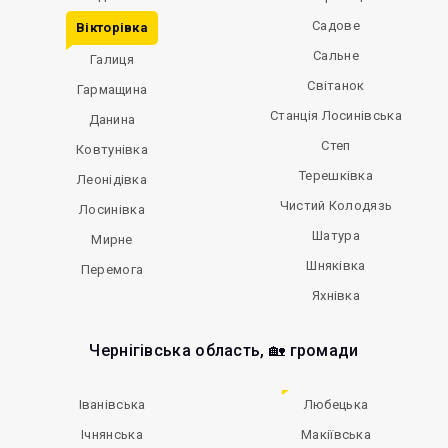
Садове
Вікторівка
Сальне
Галиця
Світанок
Гармащина
Станція Лосинівська
Данина
Степ
Ковтунівка
Терешківка
Леонідівка
Чистий Колодязь
Лосинівка
Шатура
Мирне
Шняківка
Перемога
Яхнівка
Чернігівська область, 🏡 громади
Іванівська
Любецька
Ічнянська
Макіївська