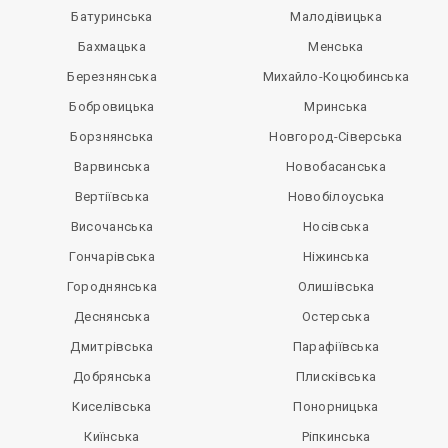
Батуринська
Малодівицька
Бахмацька
Менська
Березнянська
Михайло-Коцюбинська
Бобровицька
Мринська
Борзнянська
Новгород-Сіверська
Варвинська
Новобасанська
Вертіївська
Новобілоуська
Височанська
Носівська
Гончарівська
Ніжинська
Городнянська
Олишівська
Деснянська
Остерська
Дмитрівська
Парафіївська
Добрянська
Плисківська
Киселівська
Понорницька
Киїнська
Ріпкинська