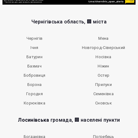
Чернігівська область, 🏢 міста
Чернігів
Мена
Ічня
Новгород-Сіверський
Батурин
Носівка
Бахмач
Ніжин
Бобровиця
Остер
Борзна
Прилуки
Городня
Семенівка
Корюківка
Сновськ
Лосинівська
громада, 🏢 населені пункти
Богданівка
Погребець