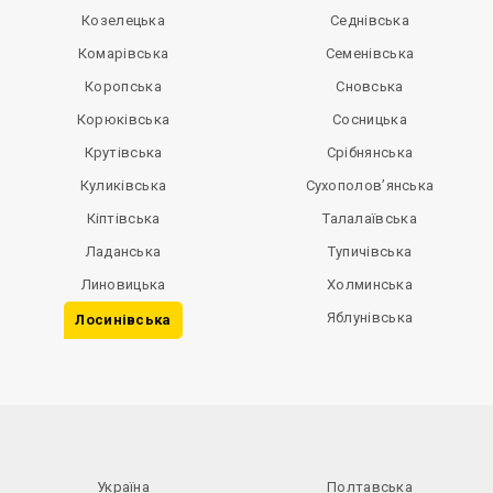
Козелецька
Седнівська
Комарівська
Семенівська
Коропська
Сновська
Корюківська
Сосницька
Крутівська
Срібнянська
Куликівська
Сухополов’янська
Кіптівська
Талалаївська
Ладанська
Тупичівська
Линовицька
Холминська
Яблунівська
Лосинівська
Україна
Полтавська