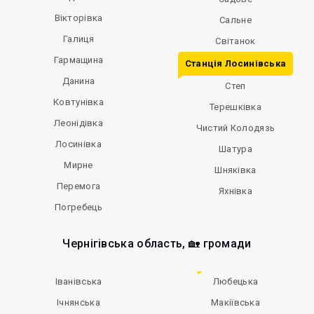
Вікторівка
Сальне
Галиця
Світанок
Гармащина
Станція Лосинівська
Данина
Степ
Ковтунівка
Терешківка
Леонідівка
Чистий Колодязь
Лосинівка
Шатура
Мирне
Шняківка
Перемога
Яхнівка
Погребець
Чернігівська область, 🏡 громади
Іванівська
Любецька
Ічнянська
Макіївська