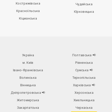
Кострижівська
Чудейська
Красноїльська
Юрковецька
Кіцманська
Україна
Полтавська
📢
м. Київ
Рівненська
Івано-Франківська
Сумська
📢
Волинська
Тернопільська
Вінницька
Харківська
📢
Дніпропетровська
📢
Херсонська
Житомирська
Хмельницька
Закарпатська
Черкаська