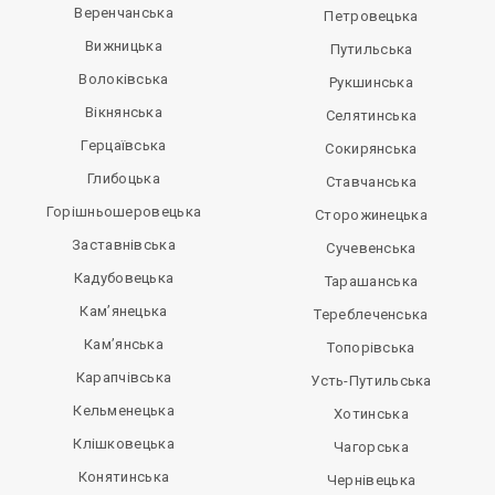
Веренчанська
Петровецька
Вижницька
Путильська
Волоківська
Рукшинська
Вікнянська
Селятинська
Герцаївська
Сокирянська
Глибоцька
Ставчанська
Горішньошеровецька
Сторожинецька
Заставнівська
Сучевенська
Кадубовецька
Тарашанська
Кам’янецька
Тереблеченська
Кам’янська
Топорівська
Карапчівська
Усть-Путильська
Кельменецька
Хотинська
Клішковецька
Чагорська
Конятинська
Чернівецька