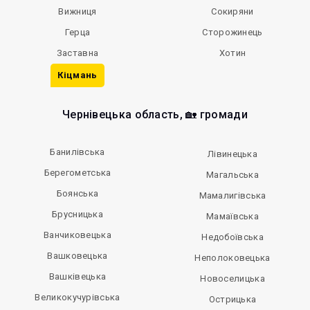
Вижниця
Сокиряни
Герца
Сторожинець
Заставна
Хотин
Кіцмань
Чернівецька область, 🏡 громади
Банилівська
Лівинецька
Берегометська
Магальська
Боянська
Мамалигівська
Брусницька
Мамаївська
Ванчиковецька
Недобоївська
Вашковецька
Неполоковецька
Вашківецька
Новоселицька
Великокучурівська
Острицька