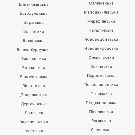
Малинівська
Близнюківська
Малоданилівська
Богодухівська
Мереф’янська
Борівська
Наталинська
Біляївська
Нововодолазька
Валківська
Новопокровська
Великобурлуцька
Олексіївська
Височанська
Оскільська
Вовчанська
Первомайська
Вільхуватська
Петропавлівська
Вільхівська
Печенізька
Дворічанська
Південноміська
Дергачівська
Пісочинська
Донецька
Роганська
Зачепилівська
Савинська
Зміївська