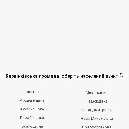
Барвінківська громада
, оберіть населений пункт 👇
Іванівка
Миколаївка
Архангелівка
Надеждівка
Африканівка
Нова Дмитрівка
Барабашівка
Нова Миколаївка
Благодатне
Новобогданове