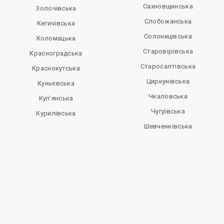
Сахновщинська
Золочівська
Слобожанська
Кегичівська
Солоницівська
Коломацька
Старовірівська
Красноградська
Старосалтівська
Краснокутська
Циркунівська
Куньєвська
Чкаловська
Куп’янська
Чугуївська
Курилівська
Шевченківська