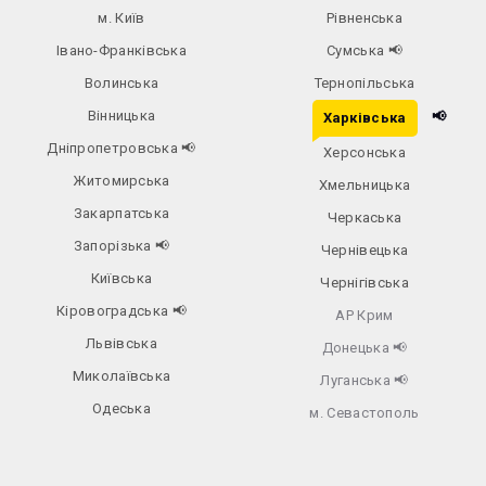
м. Київ
Рівненська
Івано-Франківська
Сумська
📢
Волинська
Тернопільська
Вінницька
📢
Харківська
Дніпропетровська
📢
Херсонська
Житомирська
Хмельницька
Закарпатська
Черкаська
Запорізька
📢
Чернівецька
Київська
Чернігівська
Кіровоградська
📢
АР Крим
Львівська
Донецька
📢
Миколаївська
Луганська
📢
Одеська
м. Севастополь