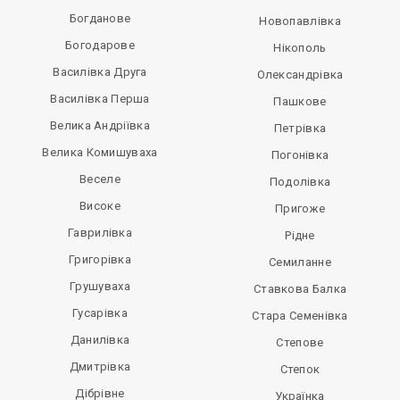
Богданове
Новопавлівка
Богодарове
Нікополь
Василівка Друга
Олександрівка
Василівка Перша
Пашкове
Велика Андріївка
Петрівка
Велика Комишуваха
Погонівка
Веселе
Подолівка
Високе
Пригоже
Гаврилівка
Рідне
Григорівка
Семиланне
Грушуваха
Ставкова Балка
Гусарівка
Стара Семенівка
Данилівка
Степове
Дмитрівка
Степок
Дібрівне
Українка