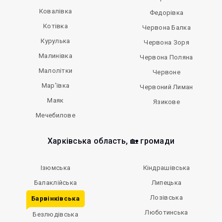
Ковалівка
Федорівка
Котівка
Червона Балка
Курулька
Червона Зоря
Малинівка
Червона Поляна
Малолітки
Червоне
Мар’ївка
Червоний Лиман
Маяк
Язикове
Мечебилове
Харківська область, 🏡 громади
Ізюмська
Кіндрашівська
Балаклійська
Липецька
Лозівська
Барвінківська
Люботинська
Безлюдівська