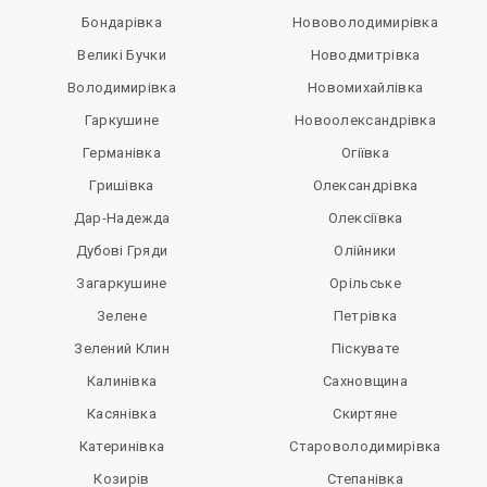
Бондарівка
Нововолодимирівка
Великі Бучки
Новодмитрівка
Володимирівка
Новомихайлівка
Гаркушине
Новоолександрівка
Германівка
Огіївка
Гришівка
Олександрівка
Дар-Надежда
Олексіївка
Дубові Гряди
Олійники
Загаркушине
Орільське
Зелене
Петрівка
Зелений Клин
Піскувате
Калинівка
Сахновщина
Касянівка
Скиртяне
Катеринівка
Староволодимирівка
Козирів
Степанівка