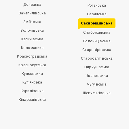
Донецька
Роганська
Зачепилівська
Савинська
Зміївська
Сахновщинська
Золочівська
Слобожанська
Кегичівська
Солоницівська
Коломацька
Старовірівська
Красноградська
Старосалтівська
Краснокутська
Циркунівська
Куньєвська
Чкаловська
Куп’янська
Чугуївська
Курилівська
Шевченківська
Кіндрашівська