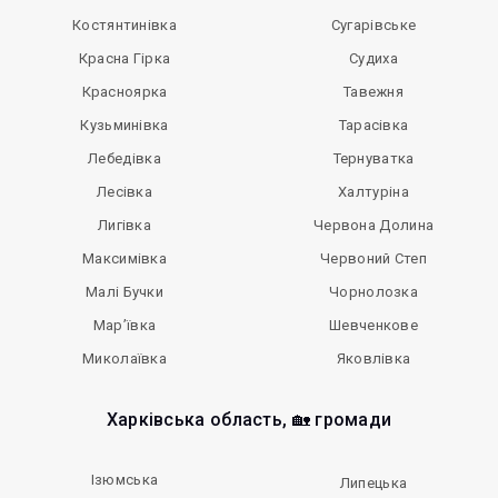
Костянтинівка
Сугарівське
Красна Гірка
Судиха
Красноярка
Тавежня
Кузьминівка
Тарасівка
Лебедівка
Тернуватка
Лесівка
Халтуріна
Лигівка
Червона Долина
Максимівка
Червоний Степ
Малі Бучки
Чорнолозка
Мар’ївка
Шевченкове
Миколаївка
Яковлівка
Харківська область, 🏡 громади
Ізюмська
Липецька