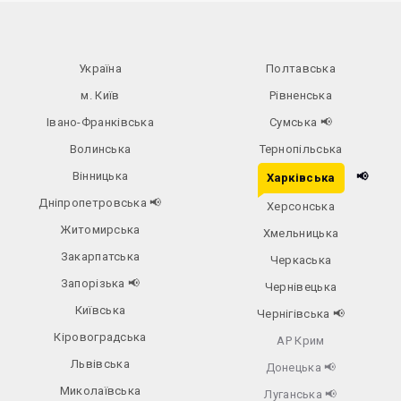
Україна
Полтавська
м. Київ
Рівненська
Івано-Франківська
Сумська
📢
Волинська
Тернопільська
Вінницька
📢
Харківська
Дніпропетровська
📢
Херсонська
Житомирська
Хмельницька
Закарпатська
Черкаська
Запорізька
📢
Чернівецька
Київська
Чернігівська
📢
Кіровоградська
АР Крим
Львівська
Донецька
📢
Миколаївська
Луганська
📢