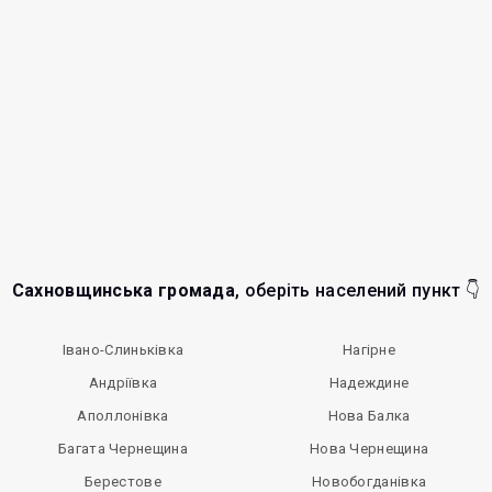
Сахновщинська громада
, оберіть населений пункт 👇
Івано-Слиньківка
Нагірне
Андріївка
Надеждине
Аполлонівка
Нова Балка
Багата Чернещина
Нова Чернещина
Берестове
Новобогданівка