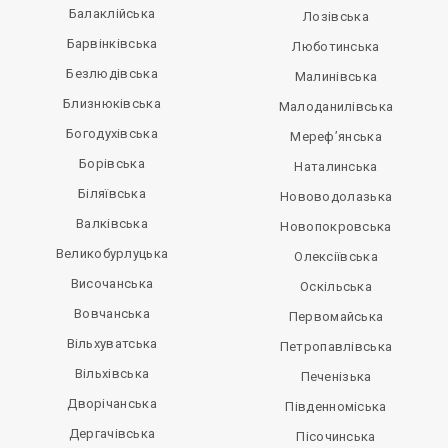
Балаклійська
Лозівська
Барвінківська
Люботинська
Безлюдівська
Малинівська
Близнюківська
Малоданилівська
Богодухівська
Мереф’янська
Борівська
Наталинська
Біляївська
Нововодолазька
Валківська
Новопокровська
Великобурлуцька
Олексіївська
Височанська
Оскільська
Вовчанська
Первомайська
Вільхуватська
Петропавлівська
Вільхівська
Печенізька
Дворічанська
Південноміська
Дергачівська
Пісочинська