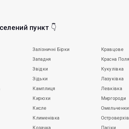
аселений пункт 👇
Залізничні Бірки
Кравцове
Западня
Красна Пол
Звідки
Кукулівка
Зідьки
Лазуківка
а
Камплиця
Левківка
Кирюхи
Миргороди
Кисле
Омельченки
Клименівка
Островерхів
Козачка
Пасіки