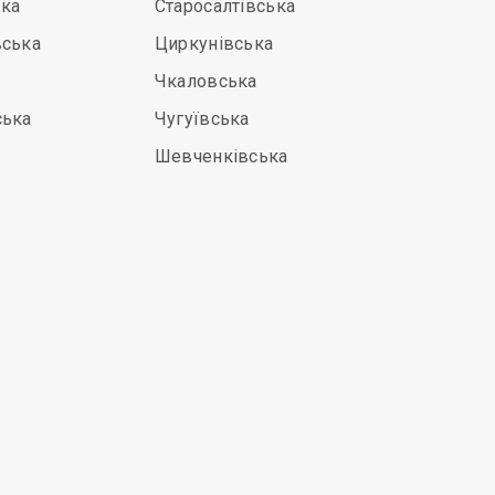
ка
Старосалтівська
вська
Циркунівська
Чкаловська
ська
Чугуївська
Шевченківська