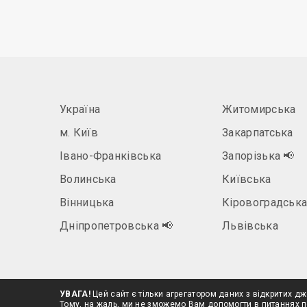
Україна
Житомирська
м. Київ
Закарпатська
Івано-Франківська
Запорізька
📢
Волинська
Київська
Вінницька
Кіровоградськ
Дніпропетровська
📢
Львівська
УВАГА!
Цей сайт є тільки агрегатором даних з відкритих дж
Тому, на жаль, ми не зможемо Вам допомогти в питаннях п