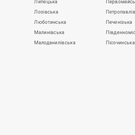
Липецька
Первомайсь
Лозівська
Петропавлі
Люботинська
Печенізька
Малинівська
Південномі
Малоданилівська
Пісочинська