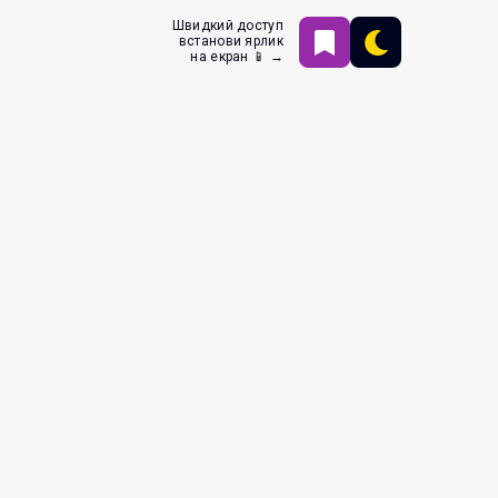
Швидкий доступ
встанови ярлик
на екран 📱 →