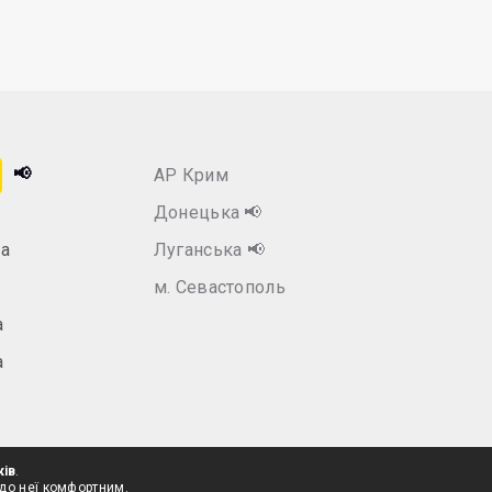
📢
АР Крим
Донецька
📢
а
Луганська
📢
м. Севастополь
а
а
ків
.
 до неї комфортним.