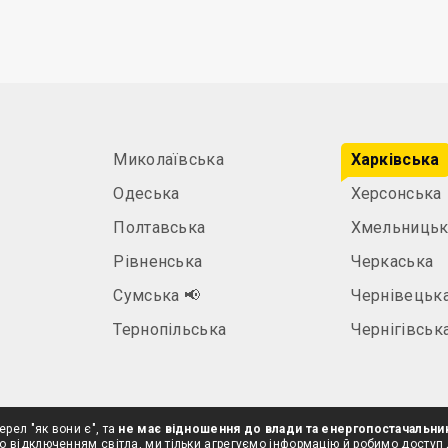
Миколаївська
Харківська
Одеська
Херсонська
Полтавська
Хмельницьк
Рівненська
Черкаська
а
Сумська
📢
Чернівецьк
Тернопільська
Чернігівськ
ерел "як вони є", та
не має відношення до влади та енергопостачальни
о відключенням світла, ми тільки агрегуємо інформацію й робимо доступ