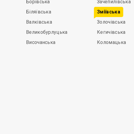
Борівська
Зачепилівська
Біляївська
Зміївська
Валківська
Золочівська
Великобурлуцька
Кегичівська
Височанська
Коломацька