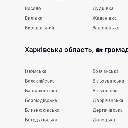
Веселе
Дудківка
Вилівка
Жаданівка
Вирішальний
Задонецьке
Харківська область, 🏡 грома
Ізюмська
Вовчанська
Балаклійська
Вільхуватська
Барвінківська
Вільхівська
Безлюдівська
Дворічанська
Близнюківська
Дергачівська
Богодухівська
Донецька