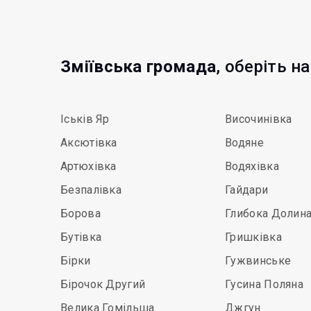
Зміївська громада
, оберіть н
Іськів Яр
Височинівка
Аксютівка
Водяне
Артюхівка
Водяхівка
Безпалівка
Гайдари
Борова
Глибока Долин
Бутівка
Гришківка
Бірки
Гужвинське
Бірочок Другий
Гусина Поляна
Велика Гомільша
Джгун