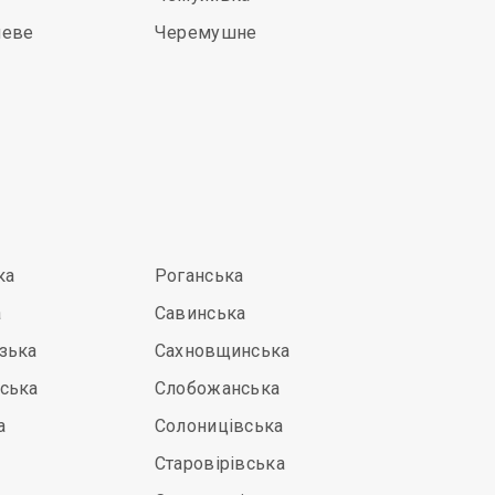
неве
Черемушне
ка
Роганська
а
Савинська
зька
Сахновщинська
ська
Слобожанська
а
Солоницівська
Старовірівська