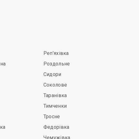
Реп’яхівка
яна
Роздольне
Сидори
Соколове
Таранівка
Тимченки
Тросне
ка
Федорівка
Чемужівка