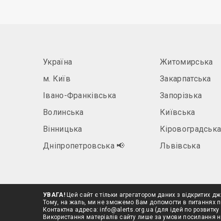
Україна
Житомирська
м. Київ
Закарпатська
Івано-Франківська
Запорізька
Волинська
Київська
Вінницька
Кіровоградськ
Дніпропетровська
📢
Львівська
УВАГА!
Цей сайт є тільки агрегатором даних з відкритих дж
Тому, на жаль, ми не зможемо Вам допомогти в питаннях п
Контактна адреса:
info@alerts.org.ua
(для ідей по розвитку 
Використання матеріалів сайту лише за умови посилання 