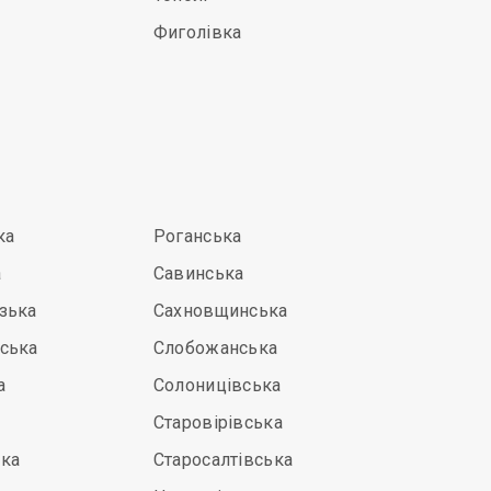
Фиголівка
ка
Роганська
а
Савинська
зька
Сахновщинська
ська
Слобожанська
а
Солоницівська
Старовірівська
ка
Старосалтівська