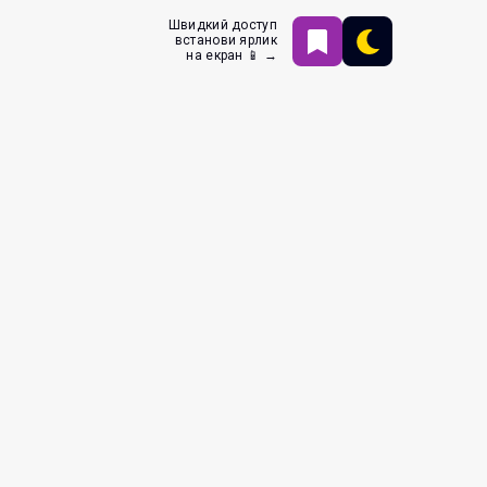
Швидкий доступ
встанови ярлик
на екран 📱 →