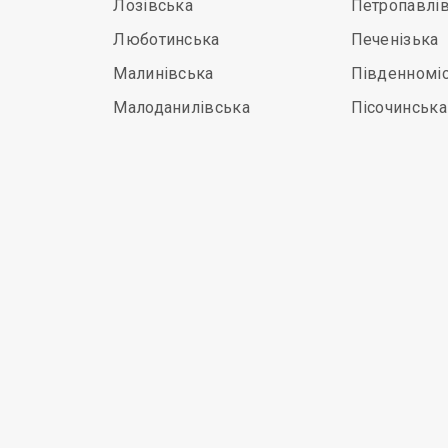
Лозівська
Петропавлі
Люботинська
Печенізька
Малинівська
Південномі
Малоданилівська
Пісочинська