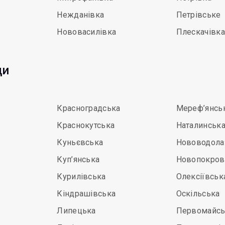
Нежданівка
Петрівське
Нововасилівка
Плескачівка
ди
Красноградська
Мереф’янсь
Краснокутська
Наталинськ
Куньєвська
Нововодола
Куп’янська
Новопокров
Курилівська
Олексіївськ
Кіндрашівська
Оскільська
Липецька
Первомайсь