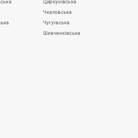
вська
Циркунівська
Чкаловська
ська
Чугуївська
Шевченківська