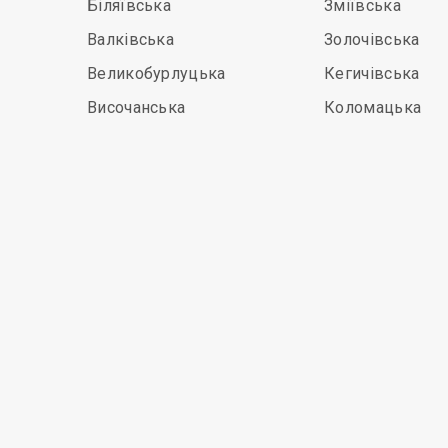
Біляївська
Зміївська
Валківська
Золочівська
Великобурлуцька
Кегичівська
Височанська
Коломацька