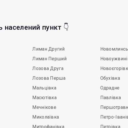
ть населений пункт 👇
Лиман Другий
Новомлинс
Лиман Перший
Новоужвині
Лозова Друга
Новоєгорів
Лозова Перша
Обухівка
Мальцівка
Одрадне
Масютівка
Павлівка
Мечнікове
Першотрав
Миколаївка
Петро-Івані
Митрофанівка
Петрівка