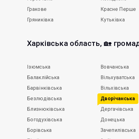
Гракове
Красне Перше
Гряниківка
Кутьківка
Харківська область, 🏡 грома
Ізюмська
Вовчанська
Балаклійська
Вільхуватська
Барвінківська
Вільхівська
Безлюдівська
Дворічанська
Близнюківська
Дергачівська
Богодухівська
Донецька
Борівська
Зачепилівська