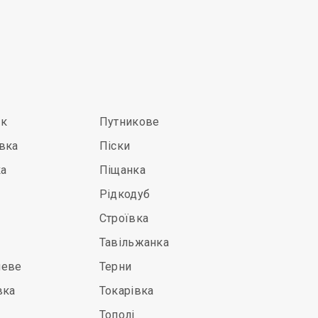
ьк
Путникове
вка
Піски
ка
Піщанка
Рідкодуб
Строївка
Тавільжанка
неве
Терни
вка
Токарівка
Тополі