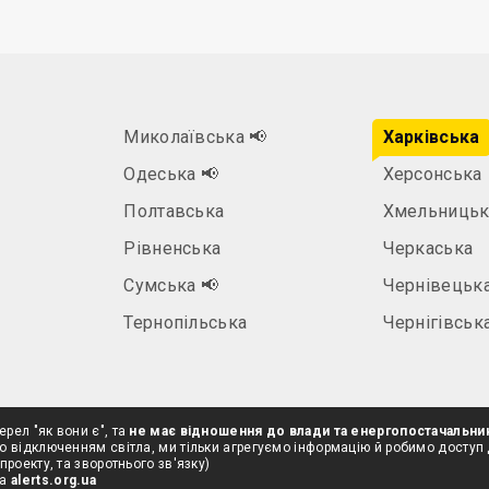
Миколаївська
📢
Харківська
Одеська
📢
Херсонська
Полтавська
Хмельницьк
Рівненська
Черкаська
а
Сумська
📢
Чернівецьк
Тернопільська
Чернігівськ
ерел "як вони є", та
не має відношення до влади та енергопостачальни
о відключенням світла, ми тільки агрегуємо інформацію й робимо доступ
проекту, та зворотнього зв'язку)
на
alerts.org.ua