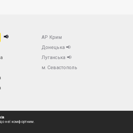
📢
АР Крим
Донецька
📢
а
Луганська
📢
м. Севастополь
а
а
ків
.
 до неї комфортним.