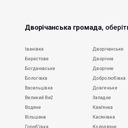
Дворічанська громада
, обері
Іванівка
Дворічанське
Берестове
Дворічна
Богданівське
Дворічне
Бологівка
Добролюбівка
Васильцівка
Довгеньке
Великий Ви2
Западне
Водяне
Кам’янка
Вільшана
Касянівка
Гороб’ївка
Колодязне