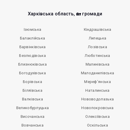
Харківська область, 🏡 громади
Ізюмська
Кіндрашівська
Балаклійська
Липецька
Барвінківська
Лозівська
Безлюдівська
Люботинська
Близнюківська
Малинівська
Богодухівська
Малоданилівська
Борівська
Мереф’янська
Біляївська
Наталинська
Валківська
Нововодолазька
Великобурлуцька
Новопокровська
Височанська
Олексіївська
Вовчанська
Оскільська