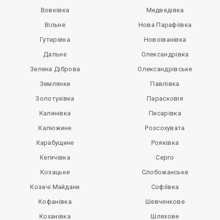
Вовківка
Медведівка
Вільне
Нова Парафіївка
Гутирівка
Новоіванівка
Дальнє
Олександрівка
Зелена Діброва
Олександрівське
Землянки
Павлівка
Золотухівка
Парасковія
Калинівка
Писарівка
Калюжине
Розсохувата
Карабущине
Рояківка
Кегичівка
Серго
Козацьке
Слобожанське
Козачі Майдани
Софіївка
Кофанівка
Шевченкове
Коханівка
Шляхове