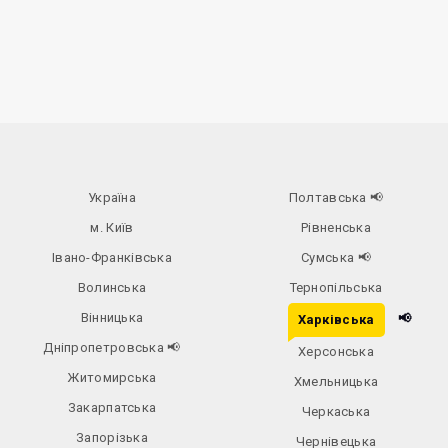
Україна
Полтавська
📢
м. Київ
Рівненська
Івано-Франківська
Сумська
📢
Волинська
Тернопільська
Вінницька
📢
Харківська
Дніпропетровська
📢
Херсонська
Житомирська
Хмельницька
Закарпатська
Черкаська
Запорізька
Чернівецька