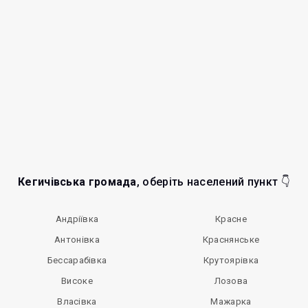
Кегичівська громада
, оберіть населений пункт 👇
Андріївка
Красне
Антонівка
Краснянське
Бессарабівка
Крутоярівка
Високе
Лозова
Власівка
Мажарка