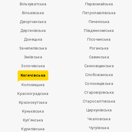
Вільхуватська
Первомайська
Вільхівська
Петропавлівська
Дворічанська
Печенізька
Дергачівська
Південноміська
Донецька
Пісочинська
Зачепилівська
Роганська
Зміївська
Савинська
Золочівська
Сахновщинська
Слобожанська
Кегичівська
Солоницівська
Коломацька
Старовірівська
Красноградська
Старосалтівська
Краснокутська
Циркунівська
Куньєвська
Чкаловська
Куп’янська
Чугуївська
Курилівська