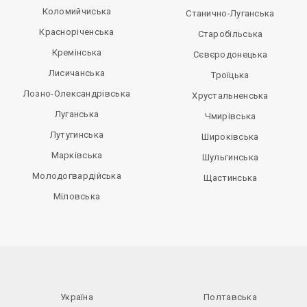
Коломийчиська
Станично-Луганська
Красноріченська
Старобільська
Кремінська
Сєвєродонецька
Лисичанська
Троїцька
Лозно-Олександрівська
Хрустальненська
Луганська
Чмирівська
Лутугинська
Широківська
Марківська
Шульгинська
Молодогвардійська
Щастинська
Міловська
Україна
Полтавська