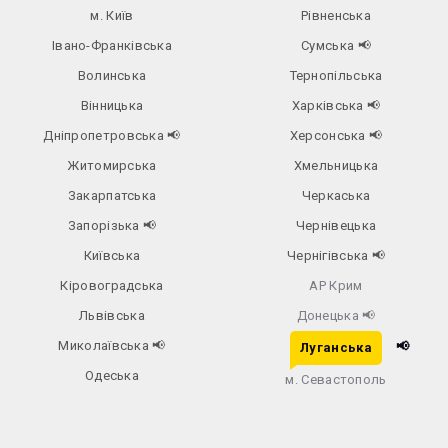
м. Київ
Рівненська
Івано-Франківська
Сумська
📢
Волинська
Тернопільська
Вінницька
Харківська
📢
Дніпропетровська
📢
Херсонська
📢
Житомирська
Хмельницька
Закарпатська
Черкаська
Запорізька
📢
Чернівецька
Київська
Чернігівська
📢
Кіровоградська
АР Крим
Львівська
Донецька
📢
Миколаївська
📢
📢
Луганська
Одеська
м. Севастополь