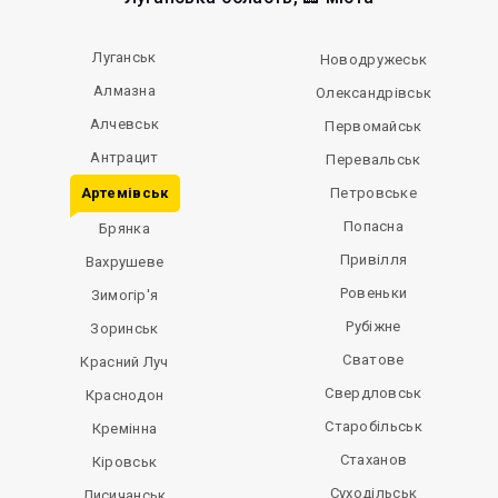
Луганськ
Новодружеськ
Алмазна
Олександрівськ
Алчевськ
Первомайськ
Антрацит
Перевальськ
Артемівськ
Петровське
Попасна
Брянка
Привілля
Вахрушеве
Ровеньки
Зимогір'я
Рубіжне
Зоринськ
Сватове
Красний Луч
Свердловськ
Краснодон
Старобільськ
Кремінна
Стаханов
Кіровськ
Суходільськ
Лисичанськ