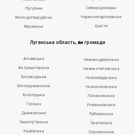
Сєвєродонецьк
Лутугине
Червонопартизанськ
Молодогвардійськ
Щастя
Міусинськ
Луганська область, 🏡 громади
Алчевська
Нижньодуванська
Антрацитівська
Нижньотеплівська
Біловодська
Новоайдарська
Білокуракинська
Новопсковська
Білолуцька
Попаснянська
Гірська
Ровеньківська
Довжанська
Рубіжанська
Зимогір’ївська
Сватівська
Кадіївська
Сорокинська