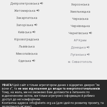
Дніпропетровська
📢
Херсонська
Житомирська
📢
Хмельницька
Закарпатська
Черкаська
Запорізька
📢
Чернівецька
Київська
📢
Чернігівська
📢
Кіровоградська
АР Крим
Львівська
Донецька
📢
Миколаївська
Луганська
📢
Одеська
📢
м. Севастополь
УВАГА!
Цей сайт є тільки агрегатором даних з відкритих джерел "як
вони є", та
не має відношення до влади та енергопостачальників
.
Тому, на жаль, ми не зможемо Вам допомогти в питаннях по
відключенням світла, ми тільки агрегуємо інформацію й робимо
доступ до неї комфортним.
Контактна адреса:
info@alerts.org.ua
(для ідей по розвитку проекту, та
зворотнього зв'язку)