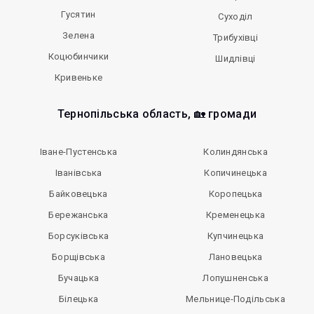
Гусятин
Суходіл
Зелена
Трибухівці
Коцюбинчики
Шидлівці
Кривеньке
Тернопільська область, 🏡 громади
Іване-Пустенська
Колиндянська
Іванівська
Копичинецька
Байковецька
Коропецька
Бережанська
Кременецька
Борсуківська
Купчинецька
Борщівська
Лановецька
Бучацька
Лопушненська
Білецька
Мельнице-Подільська