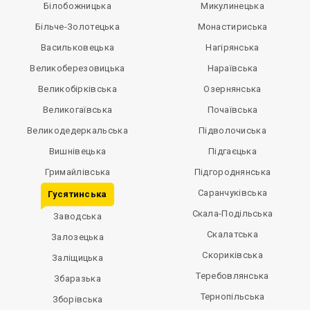
Білобожницька
Микулинецька
Більче-Золотецька
Монастириська
Васильковецька
Нагірянська
Великоберезовицька
Нараївська
Великобірківська
Озернянська
Великогаївська
Почаївська
Великодедеркальська
Підволочиська
Вишнівецька
Підгаєцька
Гримайлівська
Підгороднянська
Саранчуківська
Гусятинська
Скала-Подільська
Заводська
Скалатська
Залозецька
Скориківська
Заліщицька
Теребовлянська
Збаразька
Тернопільська
Зборівська