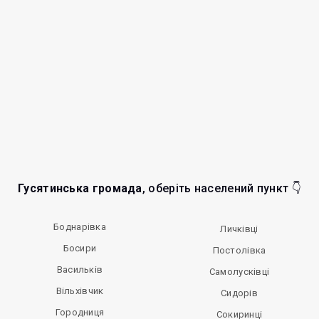
Гусятинська громада
, оберіть населений пункт 👇
Боднарівка
Личківці
Босири
Постолівка
Васильків
Самолусківці
Вільхівчик
Сидорів
Городниця
Сокиринці