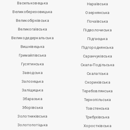
Васильковецька
Нараївська
Великоберезовицька
Озернянська
Великобірківська
Почаївська
Великогаївська
Підволочиська
Великодедеркальська
Підгаєцька
Вишнівецька
Підгороднянська
Гримайлівська
Саранчуківська
Гусятинська
Скала-Подільська
Заводська
Скалатська
Залозецька
Скориківська
Заліщицька
Теребовлянська
Збаразька
Тернопільська
Зборівська
Товстенська
Золотниківська
Трибухівська
Золотопотіцька
Хоростківська