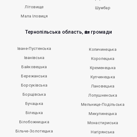
Літовище
Шумбар
Мала Іловиця
Тернопільська область, 🏡 громади
Іване-Пустенська
Копичинецька
Іванівська
Коропецька
Байковецька
Кременецька
Бережанська
Купчинецька
Борсуківська
Лановецька
Борщівська
Лопушненська
Бучацька
Мельнице-Подільська
Білецька
Микулинецька
Білобожницька
Монастириська
Більче-Золотецька
Нагірянська