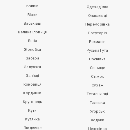
Бриків
Одерадівка
Бірки
Онишківці
Васьківці
Переморівка
Велика Іловиця
Потуторів
Вілія
Рохманів
Жолобки
Руська Гута
Забара
Соснівка
Залужжя
Сошище
Залісці
Стіжок
Коновиця
Сураж
Кордишів
Тетильківці
Круголець
Тилявка
Кути
Угорськ
Кутянка
Ходаки
Людвище
Цеценівка