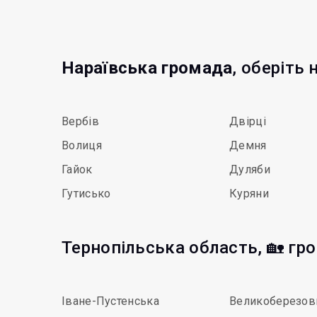
Нараївська громада
, оберіть 
Вербів
Двірці
Волиця
Демня
Гайок
Дуляби
Гутисько
Куряни
Тернопільська область, 🏡 гр
Іване-Пустенська
Великоберезов