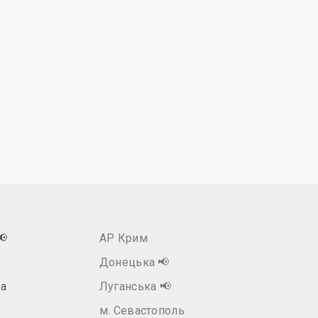
📢
АР Крим
Донецька
📢
а
Луганська
📢
м. Севастополь