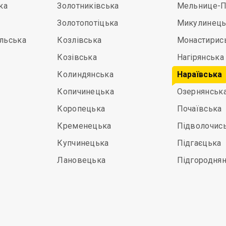
ка
Золотниківська
Мельнице-П
Золотопотіцька
Микулинець
льська
Козлівська
Монастирис
Козівська
Нагірянська
Колиндянська
Нараївська
Копичинецька
Озернянськ
Коропецька
Почаївська
Кременецька
Підволочис
Купчинецька
Підгаєцька
Лановецька
Підгородня