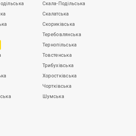
одільська
Скала-Подільська
ка
Скалатська
ька
Скориківська
Теребовлянська
Тернопільська
а
Товстенська
Трибухівська
ька
Хоростківська
Чортківська
нська
Шумська