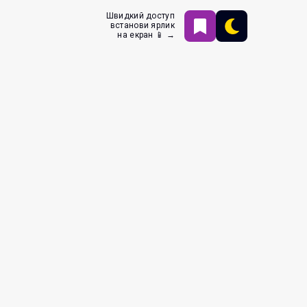
Швидкий доступ
встанови ярлик
на екран 📱 →