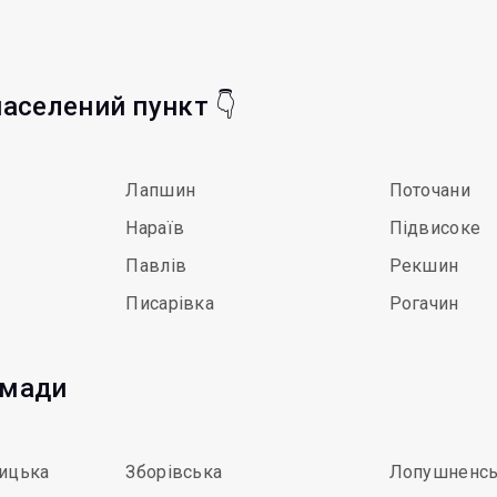
населений пункт 👇
Лапшин
Поточани
Нараїв
Підвисоке
Павлів
Рекшин
Писарівка
Рогачин
омади
ицька
Зборівська
Лопушненсь