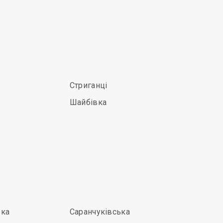
Стриганці
Шайбівка
ка
Саранчуківська