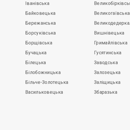
Іванівська
Великобірківсь
Байковецька
Великогаївська
Бережанська
Великодедерка
Борсуківська
Вишнівецька
Борщівська
Гримайлівська
Бучацька
Гусятинська
Білецька
Заводська
Білобожницька
Залозецька
Більче-Золотецька
Заліщицька
Васильковецька
Збаразька