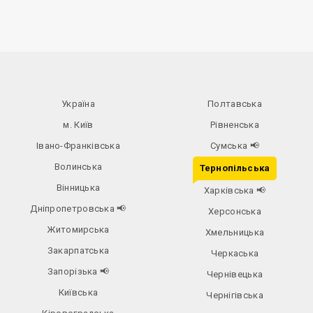
Україна
Полтавська
м. Київ
Рівненська
Івано-Франківська
Сумська
📢
Волинська
Тернопільська
Вінницька
Харківська
📢
Дніпропетровська
📢
Херсонська
Житомирська
Хмельницька
Закарпатська
Черкаська
Запорізька
📢
Чернівецька
Київська
Чернігівська