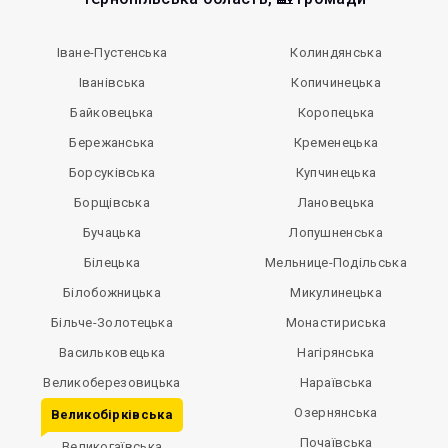
Іване-Пустенська
Колиндянська
Іванівська
Копичинецька
Байковецька
Коропецька
Бережанська
Кременецька
Борсуківська
Купчинецька
Борщівська
Лановецька
Бучацька
Лопушненська
Білецька
Мельнице-Подільська
Білобожницька
Микулинецька
Більче-Золотецька
Монастириська
Васильковецька
Нагірянська
Великоберезовицька
Нараївська
Озернянська
Великобірківська
Почаївська
Великогаївська