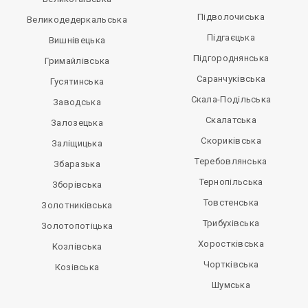
Підволочиська
Великодедеркальська
Підгаєцька
Вишнівецька
Підгороднянська
Гримайлівська
Саранчуківська
Гусятинська
Скала-Подільська
Заводська
Скалатська
Залозецька
Скориківська
Заліщицька
Теребовлянська
Збаразька
Тернопільська
Зборівська
Товстенська
Золотниківська
Трибухівська
Золотопотіцька
Хоростківська
Козлівська
Чортківська
Козівська
Шумська