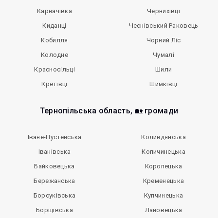
Карначівка
Чернихівці
Киданці
Чеснівський Раковець
Кобилля
Чорний Ліс
Колодне
Чумалі
Красносільці
Шили
Кретівці
Шимківці
Тернопільська область, 🏡 громади
Іване-Пустенська
Колиндянська
Іванівська
Копичинецька
Байковецька
Коропецька
Бережанська
Кременецька
Борсуківська
Купчинецька
Борщівська
Лановецька