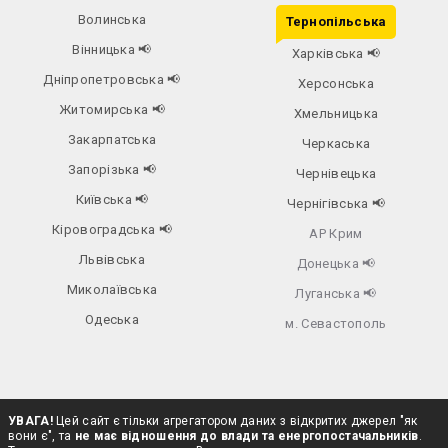
Волинська
Тернопільська
Вінницька
📢
Харківська
📢
Дніпропетровська
📢
Херсонська
Житомирська
📢
Хмельницька
Закарпатська
Черкаська
Запорізька
📢
Чернівецька
Київська
📢
Чернігівська
📢
Кіровоградська
📢
АР Крим
Львівська
Донецька
📢
Миколаївська
Луганська
📢
Одеська
м. Севастополь
УВАГА!
Цей сайт є тільки агрегатором даних з відкритих джерел "як
вони є", та
не має відношення до влади та енергопостачальників
.