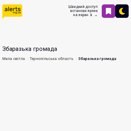
Швидкий доступ
встанови ярлик
на екран 📱 →
Збаразька громада
Мапа світла
Тернопільська область
Збаразька громада