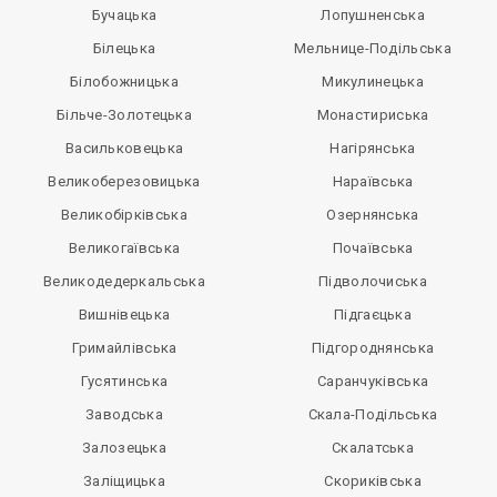
Бучацька
Лопушненська
Білецька
Мельнице-Подільська
Білобожницька
Микулинецька
Більче-Золотецька
Монастириська
Васильковецька
Нагірянська
Великоберезовицька
Нараївська
Великобірківська
Озернянська
Великогаївська
Почаївська
Великодедеркальська
Підволочиська
Вишнівецька
Підгаєцька
Гримайлівська
Підгороднянська
Гусятинська
Саранчуківська
Заводська
Скала-Подільська
Залозецька
Скалатська
Заліщицька
Скориківська