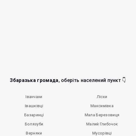
Збаразька громада
, оберіть населений пункт 👇
Іванчани
Ліски
Івашківці
Максимівка
Базаринці
Мала Березовиця
Болязуби
Малий Глибочок
Верняки
Мусорівці