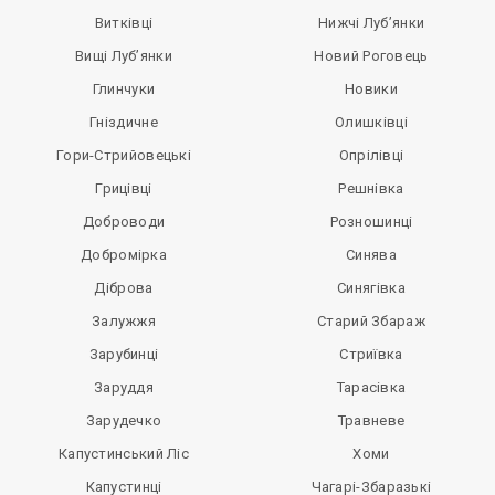
Витківці
Нижчі Луб’янки
Вищі Луб’янки
Новий Роговець
Глинчуки
Новики
Гніздичне
Олишківці
Гори-Стрийовецькі
Опрілівці
Грицівці
Решнівка
Доброводи
Розношинці
Добромірка
Синява
Діброва
Синягівка
Залужжя
Старий Збараж
Зарубинці
Стриївка
Заруддя
Тарасівка
Зарудечко
Травневе
Капустинський Ліс
Хоми
Капустинці
Чагарі-Збаразькі