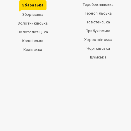
Теребовлянська
Збаразька
Тернопільська
Зборівська
Товстенська
Золотниківська
Трибухівська
Золотопотіцька
Хоростківська
Козлівська
Чортківська
Козівська
Шумська