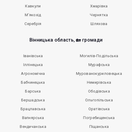
Кавкули
Хмарівка
М’якохід
Чернятка
Серебрія
Шляхова
Вінницька область, 🏡 громади
Іванівська
Могилів-Подільська
Іллінецька
Мурафська
Агрономічна
Мурованокуриловецька
Бабчинецька
Немирівська
Барська
Ободівська
Бершадська
Ольгопільська
Брацлавська
Оратівська
Вапнярська
Погребищенська
Вендичанська
Піщанська