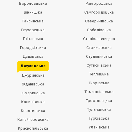
Вороновицька
Райгородська
Вінницька
Самгородоцька
Гайсинська
Северинівська
Глуховецька
Соболівська
Гніванська
Станіславчицька
Городківська
Стрижавська
Дашівська
Студенянська
Сутисківська
Джулинська
Теплицька
Джуринська
Тиврівська
Жданівська
Томашпільська
Жмеринська
Тростянецька
Калинівська
Тульчинська
Козятинська
Турбівська
Копайгородська
Уланівська
Краснопільська