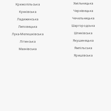
Хмільницька
Крижопільська
Чернівецька
Кунківська
Чечельницька
Ладижинська
Шаргородська
Липовецька
Шпиківська
Лука-Мелешківська
Якушинецька
Літинська
Ямпільська
Махнівська
Яришівська