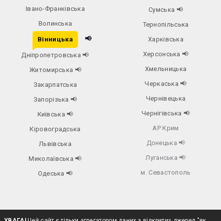
Івано-Франківська
Сумська
📢
Волинська
Тернопільська
📢
Вінницька
Харківська
Херсонська
📢
Дніпропетровська
📢
Хмельницька
Житомирська
📢
Черкаська
📢
Закарпатська
Чернівецька
Запорізька
📢
Чернігівська
📢
Київська
📢
АР Крим
Кіровоградська
Донецька
📢
Львівська
Луганська
📢
Миколаївська
📢
м. Севастополь
Одеська
📢
УВАГА!
Цей сайт є тільки агрегатором даних з відкритих джерел "як