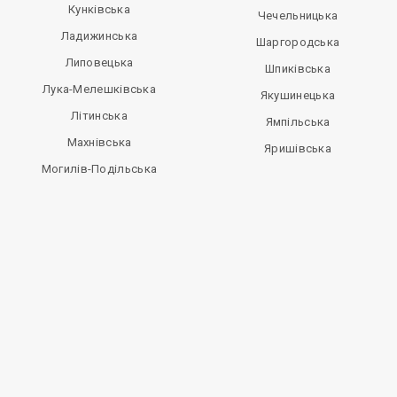
Кунківська
Чечельницька
Ладижинська
Шаргородська
Липовецька
Шпиківська
Лука-Мелешківська
Якушинецька
Літинська
Ямпільська
Махнівська
Яришівська
Могилів-Подільська