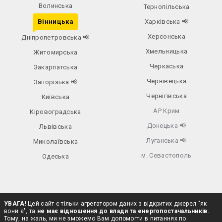
Волинська
Тернопільська
Вінницька
Харківська
📢
Херсонська
Дніпропетровська
📢
Хмельницька
Житомирська
Черкаська
Закарпатська
Чернівецька
Запорізька
📢
Чернігівська
Київська
АР Крим
Кіровоградська
Донецька
📢
Львівська
Луганська
📢
Миколаївська
м. Севастополь
Одеська
УВАГА!
Цей сайт є тільки агрегатором даних з відкритих джерел "як
вони є", та
не має відношення до влади та енергопостачальників
.
Тому, на жаль, ми не зможемо Вам допомогти в питаннях по