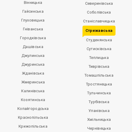
Вінницька
Северинівська
Гайсинська
Соболівська
Глуховецька
Станіславчицька
Гніванська
Стрижавська
Городківська
Студенянська
Дашівська
Сутисківська
Джулинська
Теплицька
Джуринська
Тиврівська
Жданівська
Томашпільська
Жмеринська
Тростянецька
Калинівська
Тульчинська
Козятинська
Турбівська
Копайгородська
Уланівська
Краснопільська
Хмільницька
Крижопільська
Чернівецька