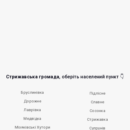
Стрижавська громада
, оберіть населений пункт 👇
Бруслинівка
Підлісне
Дорожне
Славне
Лаврівка
Сосонка
Медвідка
Стрижавка
Мізяківські Хутори
Супрунів