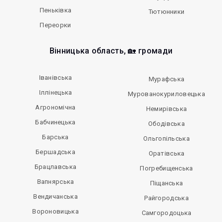
Пеньківка
Тютюнники
Переорки
Вінницька область, 🏡 громади
Іванівська
Мурафська
Іллінецька
Мурованокуриловецька
Агрономічна
Немирівська
Бабчинецька
Ободівська
Барська
Ольгопільська
Бершадська
Оратівська
Брацлавська
Погребищенська
Вапнярська
Піщанська
Вендичанська
Райгородська
Вороновицька
Самгородоцька