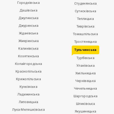
Городківська
Студенянська
Дашівська
Сутисківська
Джулинська
Теплицька
Джуринська
Тиврівська
Жданівська
Томашпільська
Жмеринська
Тростянецька
Калинівська
Тульчинська
Козятинська
Турбівська
Копайгородська
Уланівська
Краснопільська
Хмільницька
Крижопільська
Чернівецька
Кунківська
Чечельницька
Ладижинська
Шаргородська
Липовецька
Шпиківська
Лука-Мелешківська
Якушинецька