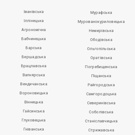
Іванівська
Мурафська
Іллінецька
Мурованокуриловецька
Агрономічна
Немирівська
Бабчинецька
Ободівська
Барська
Ольгопільська
Бершадська
Оратівська
Брацлавська
Погребищенська
Вапнярська
Піщанська
Вендичанська
Райгородська
Вороновицька
Самгородоцька
Вінницька
Северинівська
Гайсинська
Соболівська
Глуховецька
Станіславчицька
Гніванська
Стрижавська