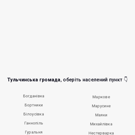
Тульчинська громада
, оберіть населений пункт 👇
Богданівка
Маркове
Бортники
Марусине
Білоусівка
Маяки
Ганнопіль
Михайлівка
Гуральня
Нестерварка