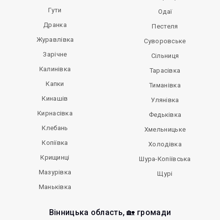
Гути
Одаї
Дранка
Пестеля
Журавлівка
Суворовське
Зарічне
Сільниця
Калинівка
Тарасівка
Капки
Тиманівка
Кинашів
Улянівка
Кирнасівка
Федьківка
Клебань
Хмельницьке
Копіївка
Холодівка
Крищинці
Шура-Копіївська
Мазурівка
Щурі
Маньківка
Вінницька область, 🏡 громади