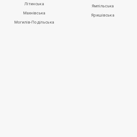
Літинська
Ямпільська
Махнівська
Яришівська
Могилів-Подільська